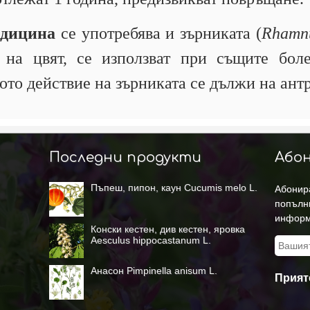
едицина
се употребява и зърниката (
Rhamnu
 на цвят, се използват при същите боле
ото действие на зърниката се дължи на ант
Последни продукти
Абон
Пъпеш, пипон, каун Cucumis melo L.
Абонира
попълн
информ
Конски кестен, див кестен, яровка
Aesculus hippocastanum L.
Анасон Pimpinella anisum L.
Прият