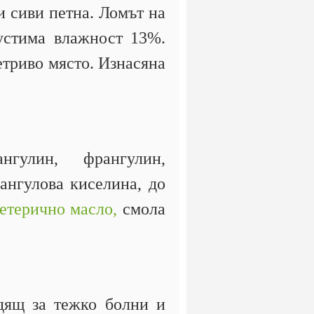
и сиви петна. Ломът на
пустима влажност 13%.
ветриво място. Изнасяна
нгулин, франгулин,
ангулова киселина, до
етерично масло,
смола
одящ за тежко болни и