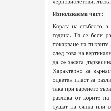
черновиолетови, лъска
Използваема част:
Кората на стъблото, а
година. Тя се бели р
покарване на първите 
след това на вертикалн
да се засяга дървесин
Характерно за зърнас
оцветен пласт за разл
така при варенето зърн
разлика от корите на 
сушат на сянка или в