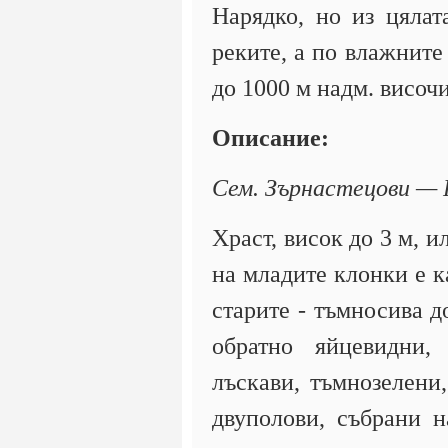
Нарядко, но из цялат
реките, а по влажните
до 1000 м надм. височ
Описание:
Сем. Зърнастецови —
Храст, висок до 3 м, и
на младите клонки е к
старите - тъмносива д
обратно яйцевидни, 
лъскави, тъмнозелени,
двуполови, събрани н