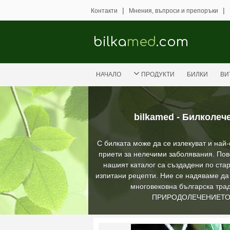
|
|
Контакти
Мнения, въпроси и препоръки
bilka
med
.com
НАЧАЛО
ПРОДУКТИ
БИЛКИ
ВИ
bilkamed - Билколеч
С билката може да се излекуват и най
приети за нелечими заболявания. Пов
нашият каталог са създадени по стар
изпитани рецепти. Ние се надяваме д
многовековна българска трад
ПРИРОДОЛЕЧЕНИЕТ