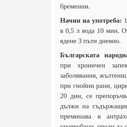
бременни.
Начин на употреба:
1
в 0,5 л вода 10 мин. 
ядене 3 пъти дневно.
Българската народ
при хроничен запе
заболявания, жълтениц
при гнойни рани, цире
20 дни, се препоръчв
дължи на съдържащия 
преминава в антрах
употребени, преди да 