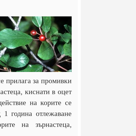
се прилага за промивки
астеца, киснати в оцет
действие на корите се
д 1 година отлежаване
рите на зърнастеца,