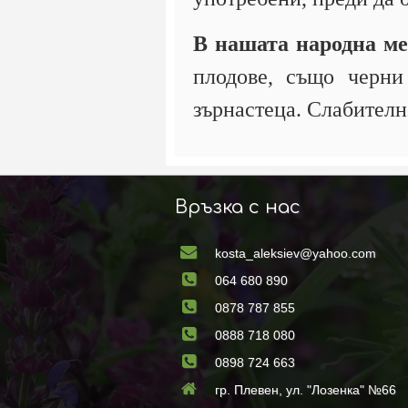
В нашата народна м
плодове, също черни
зърнастеца. Слабителн
Връзка с нас
kosta_aleksiev@yahoo.com
064 680 890
0878 787 855
0888 718 080
0898 724 663
гр. Плевен, ул. "Лозенка" №66