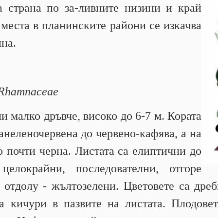
а страна по за-ливните низини и край
 места в планинските райони се изкачва
ина.
 Rhamnaceae
ли малко дръвче, високо до 6-7 м. Кората
анеленочервена до червено-кафява, а на
о почти черна. Листата са елиптични до
целокрайни, последователни, отгоре
 отдолу - жълтозелени. Цветовете са дре
а кичури в пазвите на листата. Плодовет