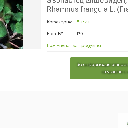
Зърнастец елшовиден,
Rhamnus frangula L. (Fra
Категория:
Билки
Кат. №:
120
Виж мнения за продукта
За информация относн
свържете с 