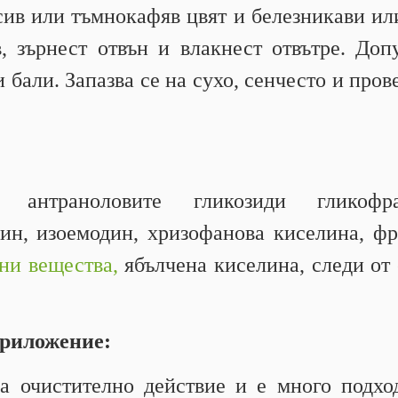
сив или тъмнокафяв цвят и белезникави ил
в, зърнест отвън и влакнест отвътре. До
 бали. Запазва се на сухо, сенчесто и про
 антраноловите гликозиди гликофра
ин, изоемодин, хризофанова киселина, фр
ни вещества,
ябълчена киселина, следи от
приложение:
а очистително действие и е много подх