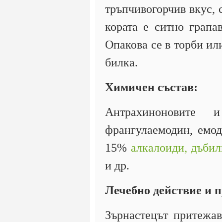
тръпчивогорчив вкус, 
кората е ситно грапа
Опакова се в торби или
билка.
Химичен състав:
Антрахиноновите и
франгулаемодин, емод
15%
алкалоиди,
дъбил
и др.
Лечебно действие и 
Зърнастецът притежав