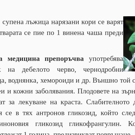
 супена лъжица нарязани кори се варят
Отварата се пие по 1 винена чаша преди
на медицина препоръчва
употребява
к на дебелото черво, чернодробни
а, воднянка, хемороиди и др. Външно той 
и и кожни заболявания. Плодовете на зърн
ат за лекуване на краста. Слабителното 
се в тях антронов гликозид, който сле
иноновия гликозид гликофрангулин. Ко
отлежат 1 година, предизвикват повръщане.