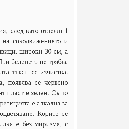
ия, след като отлежи 1
е на сокодвижението и
ивици, широки 30 см, а
 При беленето не трябва
ата тъкан се изчиства.
а, появява се червено
ят пласт е зелен. Също
 реакцията е алкална за
 оцветяване. Корите се
илка е без миризма, с