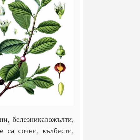
бни, белезникавожълти,
е са сочни, кълбести,