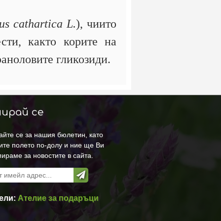
s cathartica L.
), чиито
сти, както корите на
раноловите гликозиди.
ирай се
йте се за нашия бюлетин, като
ите полето по-долу и ние ще Ви
ираме за новостите в сайта.
ели:
Ателие за подаръци