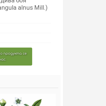
 дива боя
ngula alnus Mill.)
о продукта се
нас.