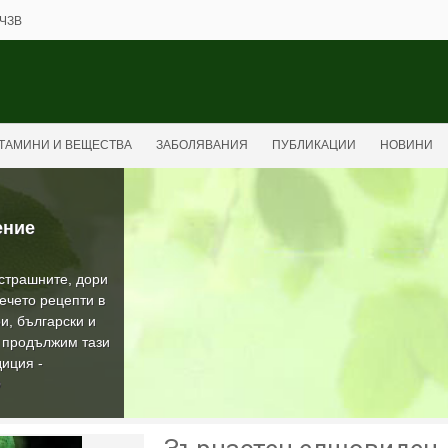
ЧЗВ
ТАМИНИ И ВЕЩЕСТВА
ЗАБОЛЯВАНИЯ
ПУБЛИКАЦИИ
НОВИНИ
ение
-страшните, дори
ечето рецепти в
и, български и
а продължим тази
иция -
О