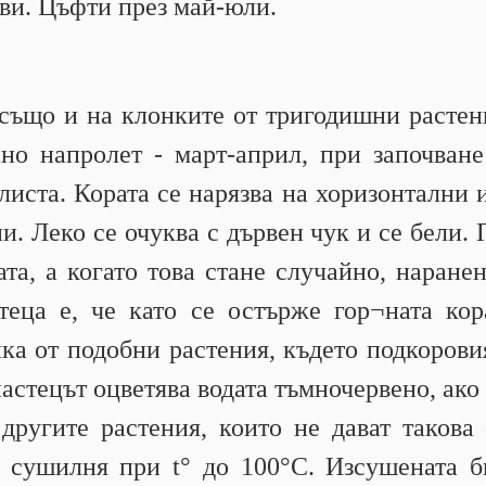
ви. Цъфти през май-юли.
 също и на клонките от тригодишни растен
ано напролет - март-април, при започван
листа. Кората се нарязва на хоризонтални 
и. Леко се очуква с дървен чук и се бели.
ата, а когато това стане случайно, наранен
теца е, че като се остърже гор¬ната кор
ика от подобни растения, където подкорови
астецът оцветява водата тъмночервено, ако
другите растения, които не дават такова
 сушилня при t° до 100°С. Изсушената б