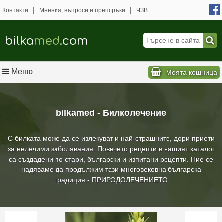
|
|
Контакти
Мнения, въпроси и препоръки
ЧЗВ
bilka
med
.com
Меню
Моята кошница
bilkamed - Билколечение
С билката може да се излекуват и най-страшните, дори приети
за нелечими заболявания. Повечето рецепти в нашият каталог
са създадени по стари, български и изпитани рецепти. Ние се
надяваме да продължим тази многовековна българска
традиция - ПРИРОДОЛЕЧЕНИЕТО