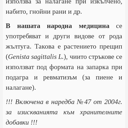
използва за налагане при изкълчено,
набито, гнойни рани и др.
В нашата народна медицина
се
употребяват и други видове от рода
жълтуга. Такова е растението прещип
(
Genista sagittalis L.
), чиито стръкове се
използват под формата на запарка при
подагра и ревматизъм (за пиене и
налагане).
!!! Включена в наредба №47 от 2004г.
за изискванията към хранителните
добавки !!!