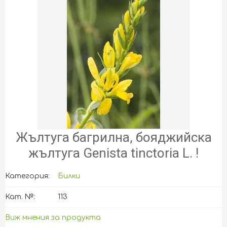
Жълтуга багрилна, бояджийска
жълтуга Genista tinctoria L. !
Категория:
Билки
Кат. №:
113
Виж мнения за продукта