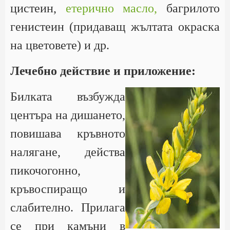
цистеин,
етерично масло,
багрилото
генистеин (придаващ жълтата окраска
на цветовете) и др.
Лечебно действие и приложение:
Билката възбужда
центъра на дишането,
повишава кръвното
налягане, действа
пикочогонно,
кръвоспиращо и
слабително. Прилага
се при камъни в