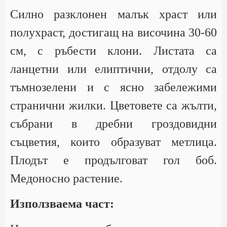
Силно разклонен малък храст или
полухраст, достигащ на височина 30-60
см, с ръбести клони. Листата са
ланцетни или елиптични, отдолу са
тъмнозелени и с ясно забележими
странични жилки. Цветовете са жълти,
събрани в дребни гроздовидни
съцветия, които образуват метлица.
Плодът е продълговат гол боб.
Медоносно растение.
Използваема част: