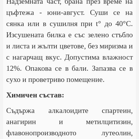
Надземната част, брана през време на
цъфтежа - юни-август. Суши се на
сянка или в сушилня при t° до 40°С.
Изсушената билка е със зелено стъбло
и листа и жълти цветове, без миризма и
с нагарчащ вкус. Допустима влажност
12%. Опакова се в бали. Запазва се в
сухо и проветриво помещение.
Химичен състав:
Съдържа алкалоидите спартеин,
анагирин и метилцитизин,
флавонопроизводното лутеолин,