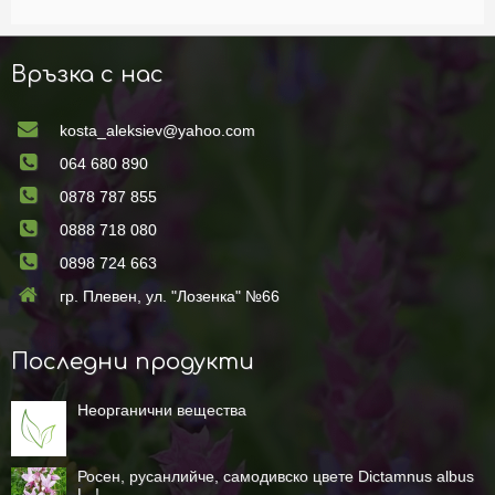
Връзка с нас
kosta_aleksiev@yahoo.com
064 680 890
0878 787 855
0888 718 080
0898 724 663
гр. Плевен, ул. "Лозенка" №66
Последни продукти
Неорганични вещества
Росен, русанлийче, самодивско цвете Dictamnus albus
L. !