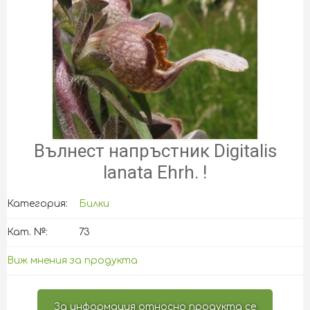
Вълнест напръстник Digitalis
lanata Ehrh. !
Категория:
Билки
Кат. №:
73
Виж мнения за продукта
За информация относно продукта се