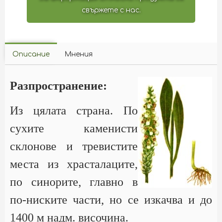
свържете с нас.
Описание
Мнения
Разпространение:
Из цялата страна. По
сухите каменисти
склонове и тревистите
места из храсталаците,
по синорите, главно в
по-ниските части, но се изкачва и до
1400 м надм. височина.