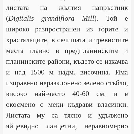
листата на жълтия напръстник
(
Digitalis grandiflora Mill
). Той е
широко разпространен из горите и
храсталаците, в сечищата и тревистите
места главно в предпланинските и
планинските райони, където се изкачва
и над 1500 м надм. височина. Има
изправено неразклонено зелено стъбло,
високо най-често 40-60 см, и е
окосмено с меки къдрави власинки.
Листата му са тясно и удължено
яйцевидно ланцетни, неравномерно