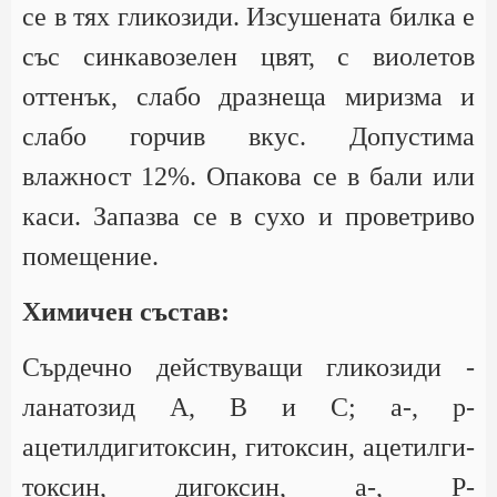
се в тях гликозиди. Изсушената билка е
със синкавозелен цвят, с виолетов
оттенък, слабо дразнеща миризма и
слабо горчив вкус. Допустима
влажност 12%. Опакова се в бали или
каси. Запазва се в сухо и проветриво
помещение.
Химичен състав:
Сърдечно действуващи гликозиди -
ланатозид А, В и С; а-, р-
ацетилдигитоксин, гитоксин, ацетилги-
токсин, дигоксин, а-, Р-