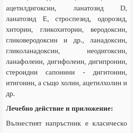
ацетилдигоксин, ланатозид D,
ланатозид Е, строспезид, одорозид,
хиторин, гликохиторин, веродоксин,
гликоверодоксин и др., ланадоксин,
гликоланадоксин, неодигоксин,
ланафолеин, дигифолеин, дигипронин,
стероидни сапонини - дигитонин,
итигонин, а също холин, ацетилхолин и
др.
Лечебно действие и приложение:
Вълнестият напръстник е класическо