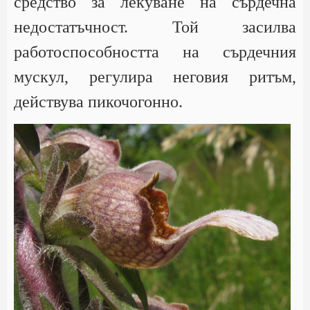
средство за лекуване на сърдечна
недостатъчност. Той засилва
работоспособността на сърдечния
мускул, регулира неговия ритъм,
действува пикочогонно.