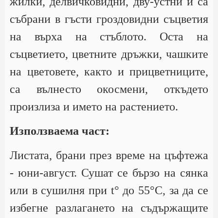
жилки, делвичковидни, дву-устни и са
събрани в гъсти гроздовидни съцветия
на върха на стъблото. Оста на
съцветието, цветните дръжки, чашките
на цветовете, както и прицветниците,
са вълнесто окосмени, откъдето
произлиза и името на растението.
Използваема част:
Листата, брани през време на цъфтежа
- юни-август. Сушат се бързо на сянка
или в сушилня при t° до 55°С, за да се
избегне разлагането на съдържащите