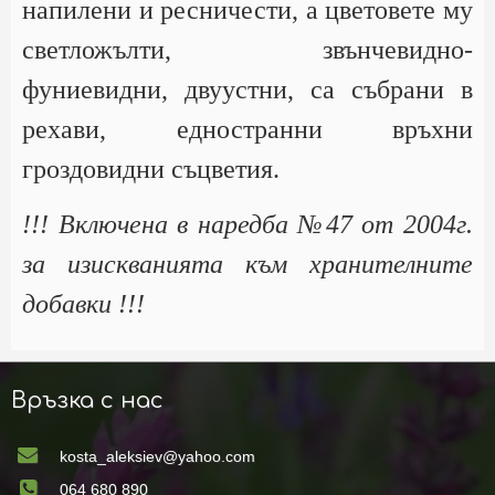
напилени и ресничести, а цветовете му
светложълти, звънчевидно-
фуниевидни, двуустни, са събрани в
рехави, едностранни връхни
гроздовидни съцветия.
!!! Включена в наредба №47 от 2004г.
за изискванията към хранителните
добавки !!!
Връзка с нас
kosta_aleksiev@yahoo.com
064 680 890