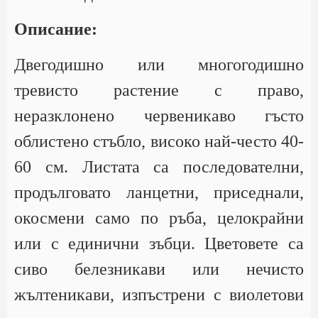
Описание:
Двегодишно или многогодишно
тревисто растение с право,
неразклонено червеникаво гъсто
облистено стъбло, високо най-често 40-
60 см. Листата са последователни,
продълговато ланцетни, приседнали,
окосмени само по ръба, целокрайни
или с единични зъбци. Цветовете са
сиво белезникави или нечисто
жълтеникави, изпъстрени с виолетови