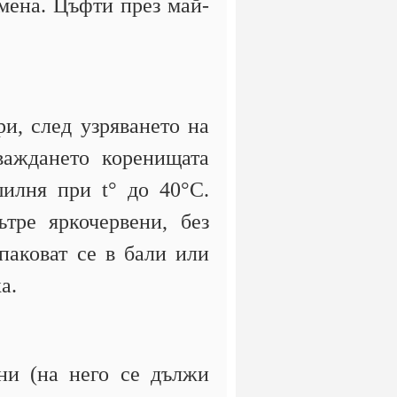
емена. Цъфти през май-
ри, след узряването на
важдането коренищата
шилня при t° до 40°С.
тре яркочервени, без
паковат се в бали или
а.
ни (на него се дължи