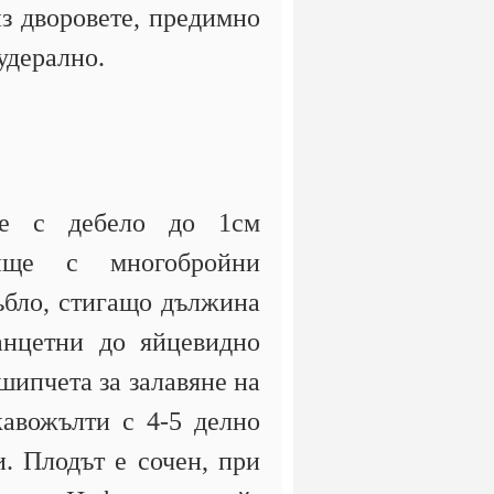
из дворовете, предимно
удерално.
ие с дебело до 1см
нище с многобройни
ъбло, стигащо дължина
анцетни до яйцевидно
шипчета за залавяне на
кавожълти с 4-5 делно
. Плодът е сочен, при