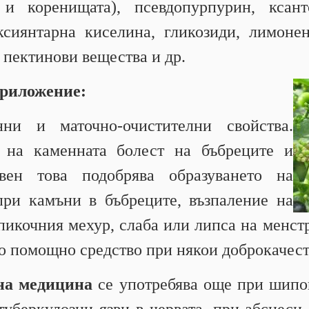
и коренищата), псевдопурпурин, ксант
сиянтарна киселина, гликозиди, лимоне
 пектинови вещества и др.
приложение:
нни и маточно-очистителни свойства.
 на каменната болест на бъбреците и
вен това подобрява образуването на
при камъни в бъбреците, възпаление на
пикочния мехур, слаба или липса на менст
ато помощно средство при някои доброкачес
на медицина
се употребява още при шипов