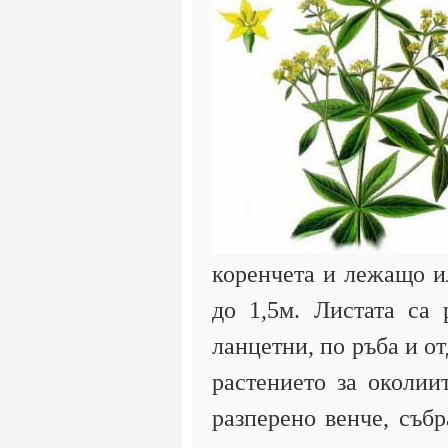
коренчета и лежащо и
до 1,5м. Листата са
ланцетни, по ръба и о
растението за околии
разперено венче, съб