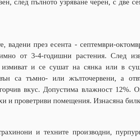
вен, след пълното узряване черен, с две с
, вадени през есента - септември-октомв
димно от 3-4-годишни растения. След из
 измиват и се сушат на сянка или в су
вън са тъмно- или жълточервени, а отвъ
горчив вкус. Допустима влажност 12%. О
сухи и проветриви помещения. Изнасяна билк
трахинони и техните производни, пурпур