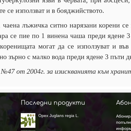
туберкулозни язви в червата, при абсцеси
е се използват и в бояджийството.
 чаена лъжичка ситно нарязани корени се 
ара се пие по 1 винена чаша преди ядене 3
коренищата могат да се използуват и във
но зърно с малко вода преди ядене 3 пъти д
а №47 от 2004г. за изискванията към хранит
Последни продукти
Абон
Орех Juglans regia L.
Абонира
попълн
информ