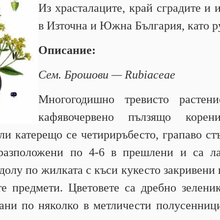
Из храсталаците, край сградите и 
в Източна и Южна България, като р
Описание:
Сем. Брошови — Rubiaceae
Многогодишно тревисто растен
кафявочервено пълзящо коре
ли катерещо се четириръбесто, грапаво ст
 разположени по 4-6 в прешлени и са л
тдолу по жилката с къси кукесто закривени 
те предмети. Цветовете са дребно зелени
рани по няколко в метличести полусенници