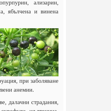
опурпурин, ализарин,
на, ябълчена и винена
руация, при заболяване
твени анемии.
е, далачни страдания,