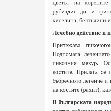
цветът на корените 
рубиадин ди- и триок
киселина, белтъчини и
Лечебно действие и 
Притежава пикочого
Подпомага лечението
пикочния мехур. Ос
костите. Прилага се 
бъбречното легенче и 
на костите (рахит), к
В българската народ