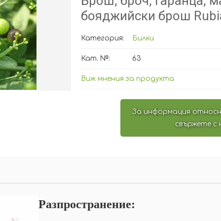
Брош, броч, гаранца, м
бояджийски брош Rubia 
Категория:
Билки
Кат. №:
63
Виж мнения за продукта
За информация относн
свържете с 
Разпространение: