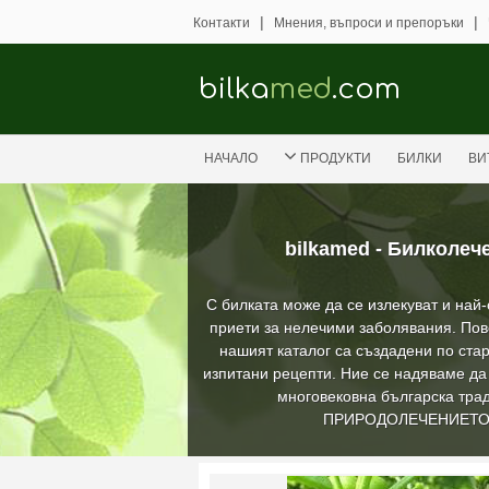
|
|
Контакти
Мнения, въпроси и препоръки
bilka
med
.com
НАЧАЛО
ПРОДУКТИ
БИЛКИ
ВИ
bilkamed - Билколеч
С билката може да се излекуват и най
приети за нелечими заболявания. Пов
нашият каталог са създадени по стар
изпитани рецепти. Ние се надяваме д
многовековна българска трад
ПРИРОДОЛЕЧЕНИЕТ