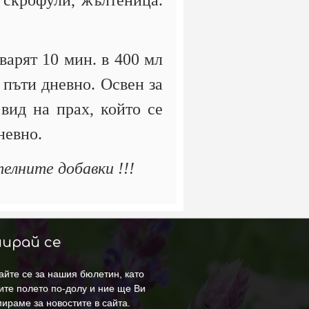
, скрофули, жълтеница.
варят 10 мин. в 400 мл
 пъти дневно. Освен за
 вид на прах, който се
невно.
елните добавки !!!
ирай се
йте се за нашия бюлетин, като
ите полето по-долу и ние ще Ви
ираме за новостите в сайта.