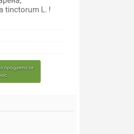
арена,
tinctorum L. !
о продукта се
нас.