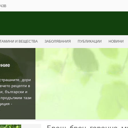
ЧЗВ
ТАМИНИ И ВЕЩЕСТВА
ЗАБОЛЯВАНИЯ
ПУБЛИКАЦИИ
НОВИНИ
ение
-страшните, дори
ечето рецепти в
и, български и
а продължим тази
иция -
О