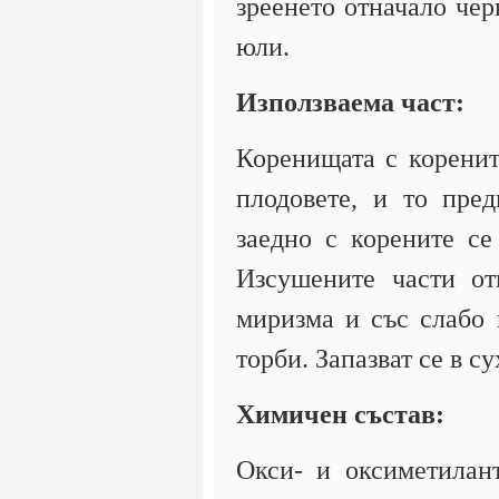
зреенето отначало чер
юли.
Използваема част:
Коренищата с корените
плодовете, и то пре
заедно с корените се
Изсушените части от
миризма и със слабо 
торби. Запазват се в 
Химичен състав:
Окси- и оксиметилан