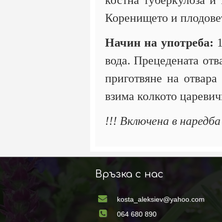
костна туберкулоза и 
Коренището и плодовет
Начин на употреба:
1
вода. Прецедената отв
приготвяне на отвара 
взима колкото царевич
!!! Включена в наредб
Връзка с нас
kosta_aleksiev@yahoo.com
064 680 890