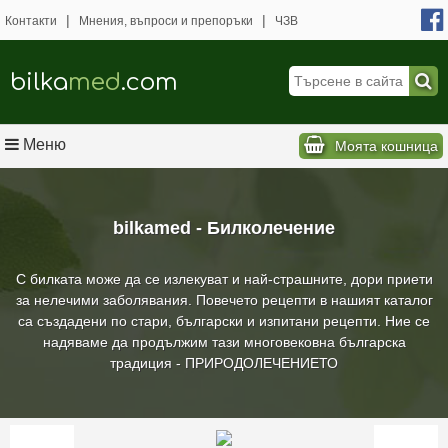
|
|
Контакти
Мнения, въпроси и препоръки
ЧЗВ
bilka
med
.com
Меню
Моята кошница
bilkamed - Билколечение
С билката може да се излекуват и най-страшните, дори приети
за нелечими заболявания. Повечето рецепти в нашият каталог
са създадени по стари, български и изпитани рецепти. Ние се
надяваме да продължим тази многовековна българска
традиция - ПРИРОДОЛЕЧЕНИЕТО