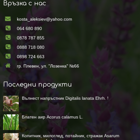
Връзка с нас
kosta_aleksiev@yahoo.com
064 680 890
0878 787 855
0888 718 080
0898 724 663
гр. Плевен, ул. "Лозенка" №66
Последни продукти
Вълнест напръстник Digitalis lanata Ehrh. !
Блатен аир Асоrus calamus L.
Копитник, милоглед, потайник, стражак Asarum