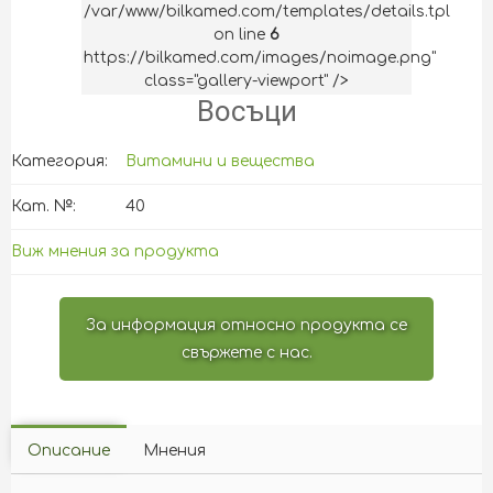
/var/www/bilkamed.com/templates/details.tpl
on line
6
https://bilkamed.com/images/noimage.png"
class="gallery-viewport" />
Восъци
Категория:
Витамини и вещества
Кат. №:
40
Виж мнения за продукта
За информация относно продукта се
свържете с нас.
Описание
Мнения