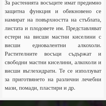
За растенията восъците имат предимно
защитна функция и обикновено се
намират на повърхността на стъблата,
листата и плодовете им. Представляват
естери на висши мастни киселини с
висши едновалентни алкохоли.
Растителните восъци съдържат и
свободни мастни киселини, алкохоли и
висши въглехидрати. Те се използуват
за приготвянето на различни лечебни
мази, помади, пластири и др.