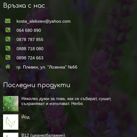
Връзка с нас
kosta_aleksiev@yahoo.com
064 680 890
0878 787 855
0888 718 080
0898 724 663
гр. Плевен, ул. "Лозенка" №66
Последни продукти
Няколко думи за това, как се събират, сушат,
съхраняват и използват. Herbs
Йод
B12 (цианкобаламин)