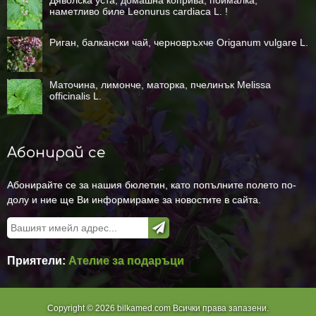
Дяволска уста, домашна коприва, поималка,
наметливо биле Leonurus cardiaca L. !
Риган, балкански чай, черновръхче Origanum vulgare L.
Маточина, лимонче, маторка, пчелинък Melissa
officinalis L.
Абонирай се
Абонирайте се за нашия бюлетин, като попълните полето по-
долу и ние ще Ви информираме за новостите в сайта.
Приятели:
Ателие за подаръци
Copyright © 2026 bilkamed.com Всички права запазени.