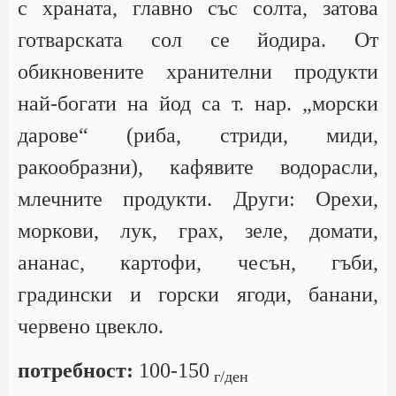
с храната, главно със солта, затова
готварската сол се йодира. От
обикновените хранителни продукти
най-богати на йод са т. нар. „морски
дарове“ (риба, стриди, миди,
ракообразни), кафявите водорасли,
млечните продукти. Други: Орехи,
моркови, лук, грах, зеле, домати,
ананас, картофи, чесън, гъби,
градински и горски ягоди, банани,
червено цвекло.
потребност:
100-150
г/ден