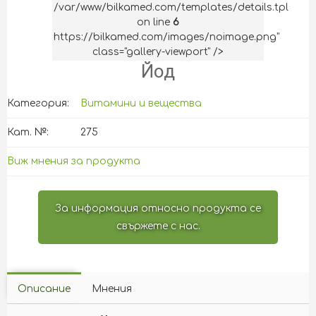
/var/www/bilkamed.com/templates/details.tpl
on line
6
https://bilkamed.com/images/noimage.png"
class="gallery-viewport" />
Йод
Категория:
Витамини и вещества
Кат. №:
275
Виж мнения за продукта
За информация относно продукта се
свържете с нас.
Описание
Мнения