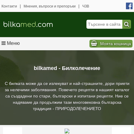
|
|
Контакти
Мнения, въпроси и препоръки
ЧЗВ
bilka
med
.com
Меню
Моята кошница
bilkamed - Билколечение
С билката може да се излекуват и най-страшните, дори приети
за нелечими заболявания. Повечето рецепти в нашият каталог
са създадени по стари, български и изпитани рецепти. Ние се
надяваме да продължим тази многовековна българска
традиция - ПРИРОДОЛЕЧЕНИЕТО