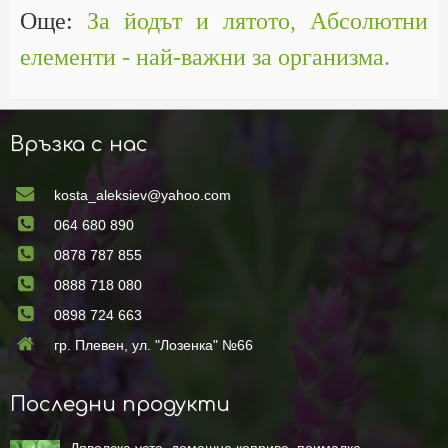
Още:
За йодът и лятото,
Aбсолютни
елементи - най-важни за организма.
Връзка с нас
kosta_aleksiev@yahoo.com
064 680 890
0878 787 855
0888 718 080
0898 724 663
гр. Плевен, ул. "Лозенка" №66
Последни продукти