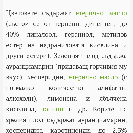
Цветовете съдържат
етерично масло
(състои се от терпенн, дипентен, до
40% линалоол, гераниол, метилов
естер на надраниловата киселина и
други естери). Зеленият плод съдържа
ауранциамарин (придаващ горчивия му
вкус), хесперидин,
етерично масло
(с
по-малко количество алифатни
алкохоли), лимонена и ябълчена
киселина,
танини
и др. Корите на
зрелия плод съдържат ауранциамарин,
хесперидин, каротиноиди, до 2,5%