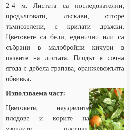
2-4 м. Листата са последователни,
продълговати, лъскави, отгоре
тъмнозелени, с крилати дръжки.
Цветовете са бели, единични или са
събрани в малобройни кичури в
пазвите на листата. Плодът е сочна
ягода с дебела грапава, оранжевожълта
обвивка.
Използваема част:
Цветовете, неузрелите
плодове и корите на
узрелите плодове.