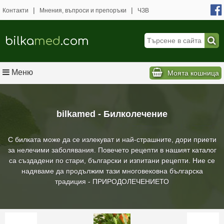
|
|
Контакти
Мнения, въпроси и препоръки
ЧЗВ
bilka
med
.com
Меню
Моята кошница
bilkamed - Билколечение
С билката може да се излекуват и най-страшните, дори приети
за нелечими заболявания. Повечето рецепти в нашият каталог
са създадени по стари, български и изпитани рецепти. Ние се
надяваме да продължим тази многовековна българска
традиция - ПРИРОДОЛЕЧЕНИЕТО