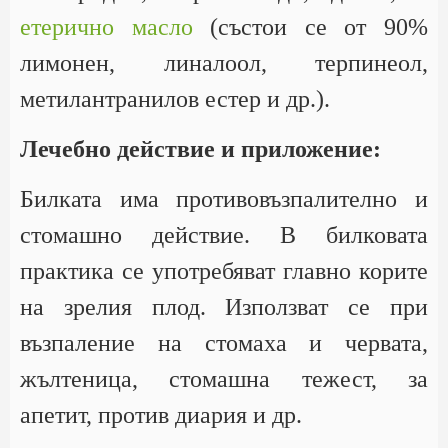
етерично масло
(състои се от 90%
лимонен, линалоол, терпинеол,
метилантранилов естер и др.).
Лечебно действие и приложение:
Билката има противовъзпалително и
стомашно действие. В билковата
практика се употребяват главно корите
на зрелия плод. Използват се при
възпаление на стомаха и червата,
жълтеница, стомашна тежест, за
апетит, против диария и др.