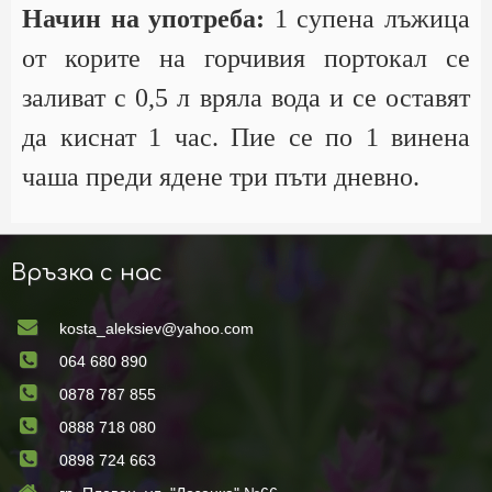
Начин на употреба:
1 супена лъжица
от корите на горчивия портокал се
заливат с 0,5 л вряла вода и се оставят
да киснат 1 час. Пие се по 1 винена
чаша преди ядене три пъти дневно.
Връзка с нас
kosta_aleksiev@yahoo.com
064 680 890
0878 787 855
0888 718 080
0898 724 663