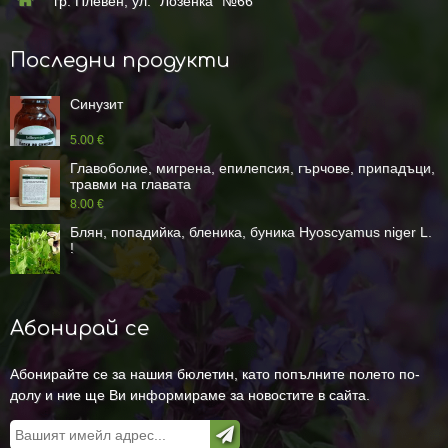
гр. Плевен, ул. "Лозенка" №66
Последни продукти
Синузит
5.00 €
Главоболие, мигрена, епилепсия, гърчове, припадъци,
травми на главата
8.00 €
Блян, попадийка, бленика, буника Hyoscyamus niger L.
!
Абонирай се
Абонирайте се за нашия бюлетин, като попълните полето по-
долу и ние ще Ви информираме за новостите в сайта.