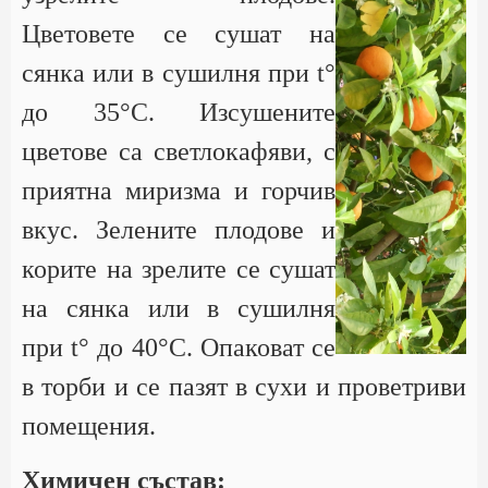
Цветовете се сушат на
сянка или в сушилня при t°
до 35°С. Изсушените
цветове са светлокафяви, с
приятна миризма и горчив
вкус. Зелените плодове и
корите на зрелите се сушат
на сянка или в сушилня
при t° до 40°С. Опаковат се
в торби и се пазят в сухи и проветриви
помещения.
Химичен състав: