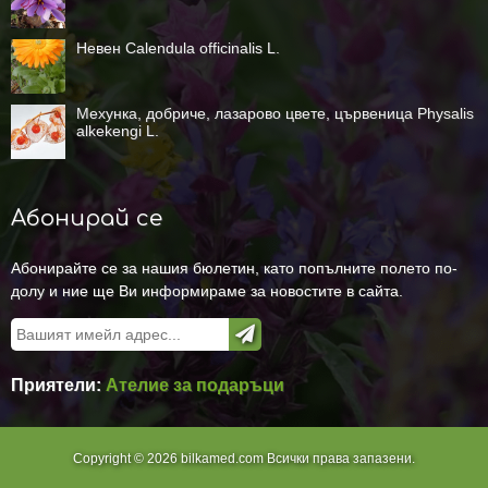
Невен Calendula officinalis L.
Мехунка, добриче, лазарово цвете, цървеница Physalis
alkekengi L.
Абонирай се
Абонирайте се за нашия бюлетин, като попълните полето по-
долу и ние ще Ви информираме за новостите в сайта.
Приятели:
Ателие за подаръци
Copyright © 2026 bilkamed.com Всички права запазени.