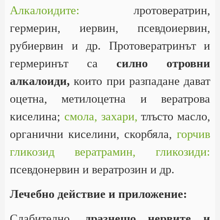
Алкалоидите:
лротовератрин,
гермерин, иервин, псевдоиервин,
рубиервин и др. Протовератринът и
гермеринът са
силно отровни
алкалоиди,
които при разпадане дават
оцетна, метилоцетна и вератрова
киселина;
смола,
захари,
тлъсто масло,
органични киселини, скорбяла,
горчив
гликозид вератрамин,
гликозиди:
псевдонервин и вератрозин и др.
Лечебно действие и приложение:
Слабително,
дразнещо нервите и