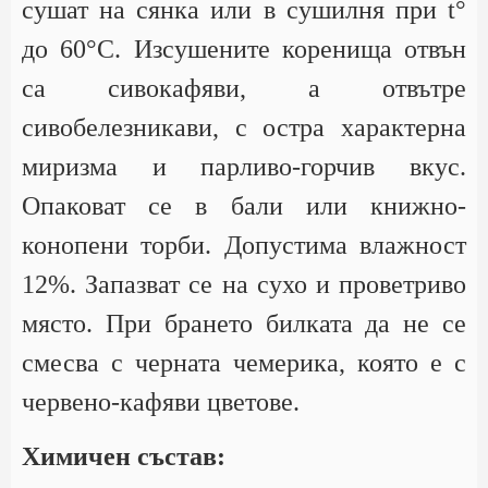
сушат на сянка или в сушилня при t°
до 60°С. Изсушените коренища отвън
са сивокафяви, а отвътре
сивобелезникави, с остра характерна
миризма и парливо-горчив вкус.
Опаковат се в бали или книжно-
конопени торби. Допустима влажност
12%. Запазват се на сухо и проветриво
място. При брането билката да не се
смесва с черната чемерика, която е с
червено-кафяви цветове.
Химичен състав: