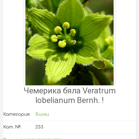
Чемерика бяла Veratrum
lobelianum Bernh. !
Категория:
Билки
Кат. №:
233