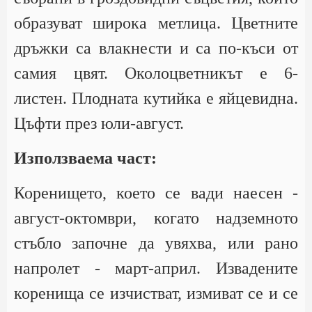
образуват широка метлица. Цветните
дръжки са влакнести и са по-къси от
самия цвят. Околоцветникът е 6-
листен. Плодната кутийка е яйцевидна.
Цъфти през юли-август.
Използваема част:
Коренището, което се вади наесен -
август-октомври, когато надземното
стъбло започне да увяхва, или рано
напролет - март-април. Извадените
коренища се изчистват, измиват се и се