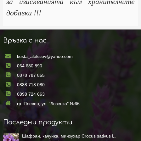
за изискванията към хранителните
добавки !!!
Връзка с нас
kosta_aleksiev@yahoo.com
064 680 890
0878 787 855
0888 718 080
0898 724 663
гр. Плевен, ул. "Лозенка" №66
Последни продукти
Шафран, качунка, минзухар Crocus sativus L.