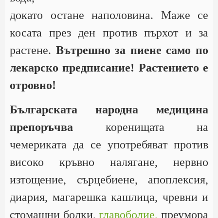
докато остане наполовина. Маже се
косата през ден против пърхот и за
растене.
Вътрешно за пиене само по
лекарско предписание! Растението е
отровно!
Българската народна медицина
препоръчва
коренищата на
чемериката да се употребяват против
високо кръвно налягане, нервно
изтощение, сърцебиене, апоплексия,
диария, магарешка кашлица, чревни и
стомашни болки,
главоболие,
преумора