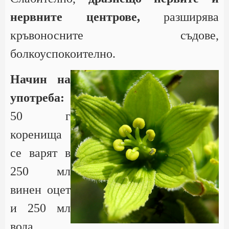
нервните центрове,
разширява
кръвоносните съдове,
болкоуспокоително.
Начин на
употреба:
50 г
коренища
се варят в
250 мл
винен оцет
и 250 мл
вода,