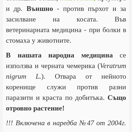
и др.
Външно
- против пърхот и за
засилване на косата. Във
ветеринарната медицина - при болки в
стомаха у животните.
В нашата народна медицина
се
използва и черната чемерика (
Veratrum
nigrum L.
). Отвара от нейното
коренище служи против разни
паразити и краста по добитъка.
Също
отровно растение!
!!! Включена в наредба №47 от 2004г.