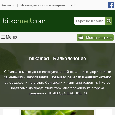
|
|
Контакти
Мнения, въпроси и препоръки
ЧЗВ
bilka
med
.com
Меню
Моята кошница
bilkamed - Билколечение
С билката може да се излекуват и най-страшните, дори приети
за нелечими заболявания. Повечето рецепти в нашият каталог
са създадени по стари, български и изпитани рецепти. Ние се
надяваме да продължим тази многовековна българска
традиция - ПРИРОДОЛЕЧЕНИЕТО