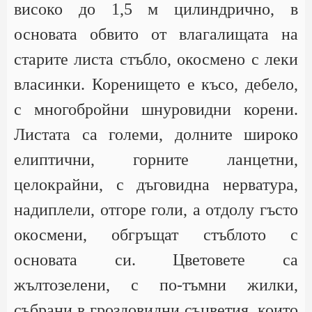
високо до 1,5 м цилиндрично, в
основата обвито от влагалищата на
старите листа стъбло, окосмено с леки
власинки. Коренището е късо, дебело,
с многобройни шнуровидни корени.
Листата са големи, долните широко
елиптични, горните ланцетни,
целокрайни, с дъговидна нерватура,
надиплели, отгоре голи, а отдолу гъсто
окосмени, обгръщат стъблото с
основата си. Цветовете са
жълтозелени, с по-тъмни жилки,
събрани в гроздовидни съцветия, които