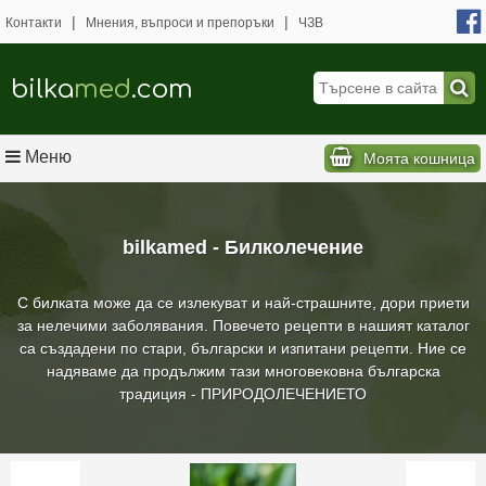
|
|
Контакти
Мнения, въпроси и препоръки
ЧЗВ
bilka
med
.com
Меню
Моята кошница
bilkamed - Билколечение
С билката може да се излекуват и най-страшните, дори приети
за нелечими заболявания. Повечето рецепти в нашият каталог
са създадени по стари, български и изпитани рецепти. Ние се
надяваме да продължим тази многовековна българска
традиция - ПРИРОДОЛЕЧЕНИЕТО