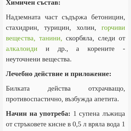
Химичен състав:
Надземната част съдържа бетоницин,
стахидрин, турицин, холин,
горчиви
вещества,
танини,
скорбяла, следи от
алкалоиди
и др., а корените -
неуточнени вещества.
Лечебно действие и приложение:
Билката действа отхрачващо,
противоспастично, възбужда апетита.
Начин на употреба:
1 супена лъжица
от стръковете кисне в 0,5 л вряла вода 1