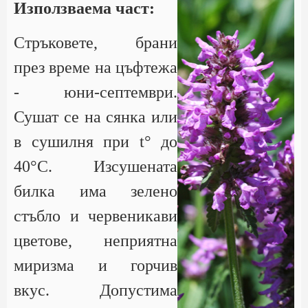
Използваема част:
Стръковете, брани
през време на цъфтежа
- юни-септември.
Сушат се на сянка или
в сушилня при t° до
40°С. Изсушената
билка има зелено
стъбло и червеникави
цветове, неприятна
миризма и горчив
вкус. Допустима