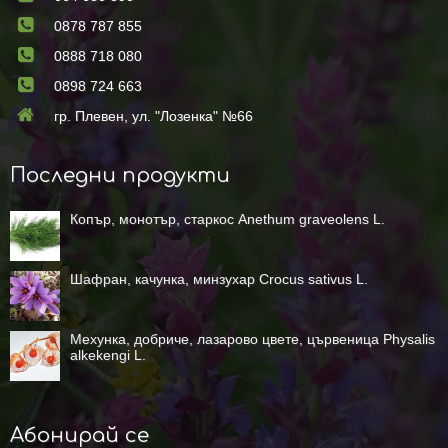
0878 787 855
0888 718 080
0898 724 663
гр. Плевен, ул. "Лозенка" №66
Последни продукти
Копър, монотър, старкос Anethum graveolens L.
Шафран, качунка, минзухар Crocus sativus L.
Мехунка, добриче, лазарово цвете, цървеница Physalis
alkekengi L.
Абонирай се