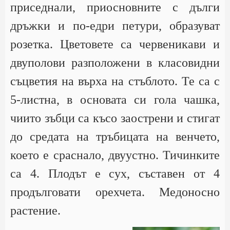
приседнали, приосновните с дълги
дръжки и по-едри петури, образуват
розетка. Цветовете са червеникави и
двуполови разположени в класовидни
съцветия на върха на стъблото. Те са с
5-листна, в основата си гола чашка,
чиито зъбци са късо заострени и стигат
до средата на тръбицата на венчето,
което е сраснало, двуустно. Тичинките
са 4. Плодът е сух, съставен от 4
продълговати орехчета. Медоносно
растение.