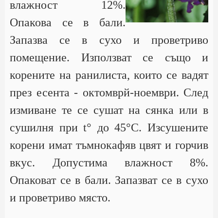
влажност 12%.
Опакова се в бали.
Запазва се в сухо и проветриво
помещение. Използват се също и
корените на ранилиста, които се вадят
през есента - октомврй-ноември. След
измиване те се сушат на сянка или в
сушилня при t° до 45°С. Изсушените
корени имат тъмнокафяв цвят и горчив
вкус. Допустима влажност 8%.
Опаковат се в бали. Запазват се в сухо
и проветриво място.