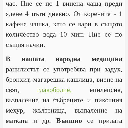
час. Пие се по 1 винена чаша преди
ядене 4 пъти дневно. От корените - 1
кафена чашка, като се вари в същото
количество вода 10 мин. Пие се по
същия начин.
В нашата народна медицина
ранилистът се употребява при задух,
бронхит, магарешка кашлица, виене на
свят,
главоболие,
епилепсия,
възпаление на бъбреците и пикочния
мехур, жълтеница, възпаление на
матката и др.
Външно
се прилага