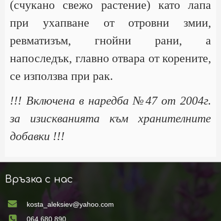
(счукано свежо растение) като лапа
при ухапване от отровни змии,
ревматизъм, гнойни рани, а
напоследък, главно отвара от корените,
се използва при рак.
!!! Включена в наредба №47 от 2004г.
за изискванията към хранителните
добавки !!!
Връзка с нас
kosta_aleksiev@yahoo.com
064 680 890