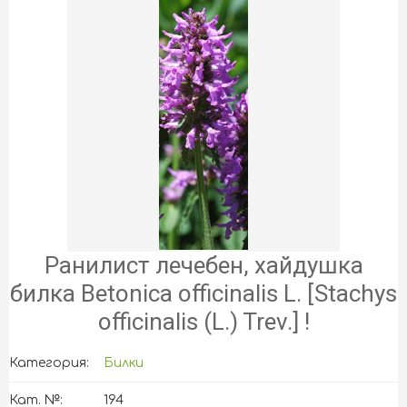
Ранилист лечебен, хайдушка
билка Betonica officinalis L. [Stachys
officinalis (L.) Trev.] !
Категория:
Билки
Кат. №:
194