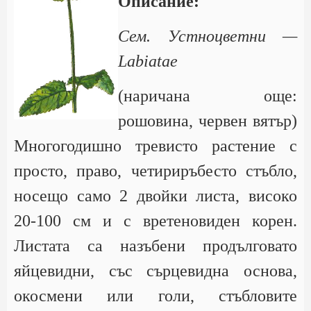
Описание:
Сем. Устноцветни —
Labiatae
(наричана още:
рошовина, червен вятър)
Многогодишно тревисто растение с
просто, право, четириръбесто стъбло,
носещо само 2 двойки листа, високо
20-100 см и с вретеновиден корен.
Листата са назъбени продълговато
яйцевидни, със сърцевидна основа,
окосмени или голи, стъбловите