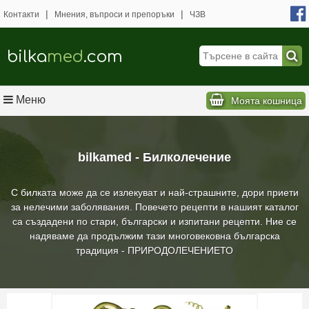
|
|
Контакти
Мнения, въпроси и препоръки
ЧЗВ
bilka
med
.com
Меню
Моята кошница
bilkamed - Билколечение
С билката може да се излекуват и най-страшните, дори приети
за нелечими заболявания. Повечето рецепти в нашият каталог
са създадени по стари, български и изпитани рецепти. Ние се
надяваме да продължим тази многовековна българска
традиция - ПРИРОДОЛЕЧЕНИЕТО