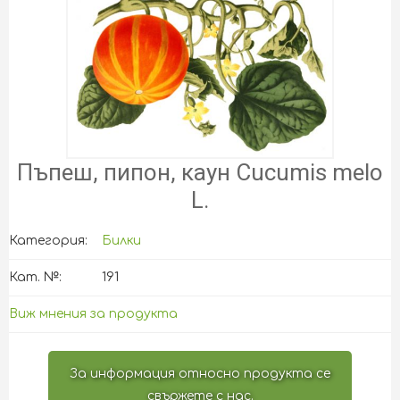
Пъпеш, пипон, каун Cucumis melo
L.
Категория:
Билки
Кат. №:
191
Виж мнения за продукта
За информация относно продукта се
свържете с нас.