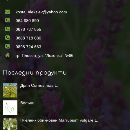
kosta_aleksiev@yahoo.com
064 680 890
0878 787 855
0888 718 080
0898 724 663
гр. Плевен, ул. "Лозенка" №66
Последни продукти
Дрян Cornus mas L.
Восъци
Пчелник обикновен Marrubium vulgare L.