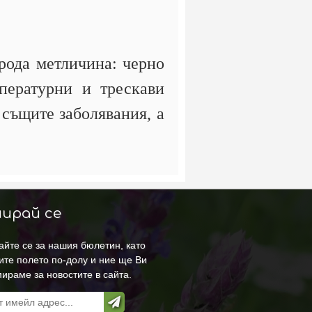
рода метличина: черно
мпературни и трескави
и същите заболявания, а
ирай се
йте се за нашия бюлетин, като
ите полето по-долу и ние ще Ви
ираме за новостите в сайта.