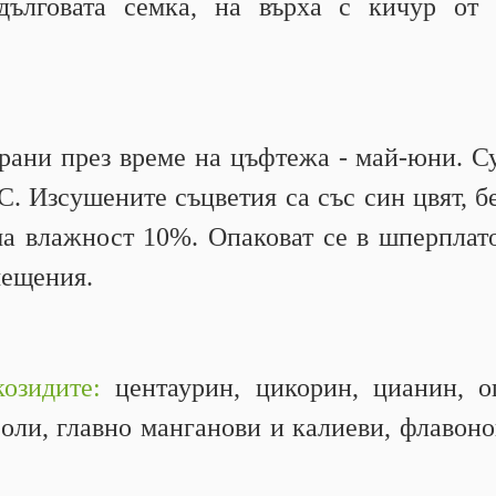
дълговата семка, на върха с кичур от
рани през време на цъфтежа - май-юни. Су
С. Изсушените съцветия са със син цвят, б
а влажност 10%. Опаковат се в шперплато
мещения.
козидите:
центаурин, цикорин, цианин, о
соли, главно манганови и калиеви, флавон