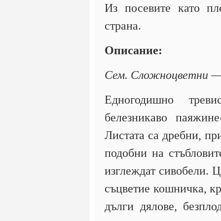
Из посевите като пл
страна.
Описание:
Сем. Сложноцветни —
Едногодишно треви
белезникаво паяжине
Листата са дребни, пр
подобни на стъбловит
изглеждат сивобели. Ц
съцветие кошничка, кр
дълги дялове, безпло