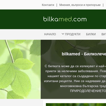
|
|
Контакти
Мнения, въпроси и препоръки
bilka
med
.com
НАЧАЛО
ПРОДУКТИ
БИЛКИ
ВИ
bilkamed - Билколеч
С билката може да се излекуват и най
приети за нелечими заболявания. Пов
нашият каталог са създадени по стар
изпитани рецепти. Ние се надяваме д
многовековна българска трад
ПРИРОДОЛЕЧЕНИЕТ