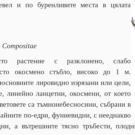
евел и по буренливите места в цялата
 Compositae
сто растение с разклонено, слабо
сто окосмено стъбло, високо до 1 м.
иосновните лировидно изрязани или цели,
е, линейно ланцетни, окосмени, от което
ветовете са тъмнонебесносини, събрани в
айните по-едри, фуниевидни, с нееднакво
дни, а вътрешните тясно тръбести, плод