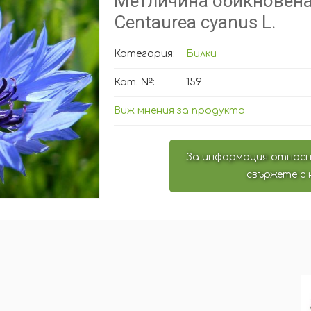
Метличина обикновена,
Centaurea cyanus L.
Категория:
Билки
Кат. №:
159
Виж мнения за продукта
За информация относн
свържете с 