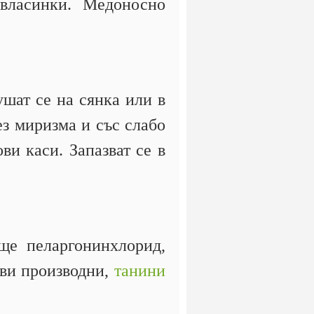
 власинки. Медоносно
шат се на сянка или в
ез миризма и със слабо
ви каси. Запазват се в
ще пеларгонинхлорид,
ови производни,
танини