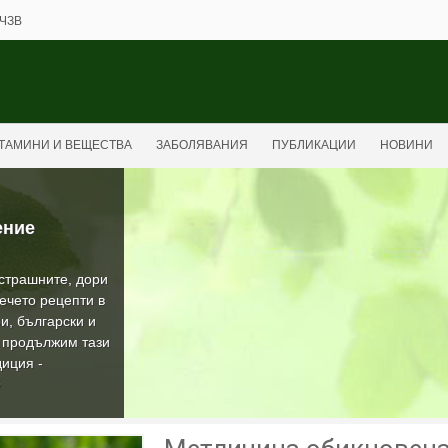
ЧЗВ
ТАМИНИ И ВЕЩЕСТВА
ЗАБОЛЯВАНИЯ
ПУБЛИКАЦИИ
НОВИНИ
ение
-страшните, дори
ечето рецепти в
и, български и
а продължим тази
иция -
О