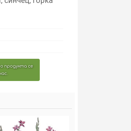
 синчец, горка
о продукта се
нас.