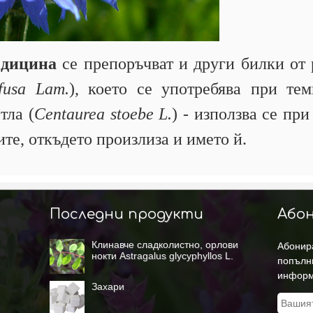
едицина
се препоръчват и други билки от 
fusa Lam.
), което се употребява при те
тла (
Centaurea stoebe L.
) - използва се пр
ите, откъдето произлиза и името й.
Последни продукти
Абон
Клинавче сладколистно, орлови
Абонира
нокти Astragalus glycyphyllos L.
попълн
информ
Захари