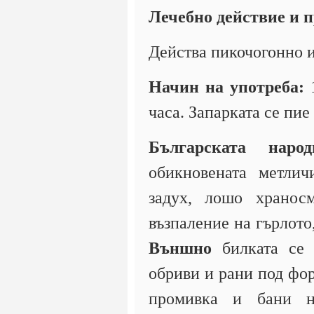
Лечебно действие и 
Действа пикочогонно 
Начин на употреба:
1
часа. Запарката се пие
Българската наро
обикновената метли
задух, лошо храносм
възпаление на гърлото
Външно
билката се 
обриви и рани под фор
промивка и бани 