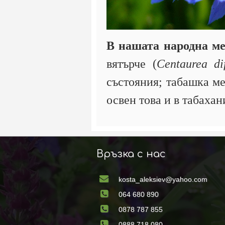
В нашата народна м
вятърче (
Centaurea di
състояния; табашка ме
освен това и в табахан
Връзка с нас
kosta_aleksiev@yahoo.com
064 680 890
0878 787 855
0888 718 080