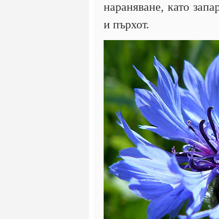
нараняване, като запа
и пърхот.