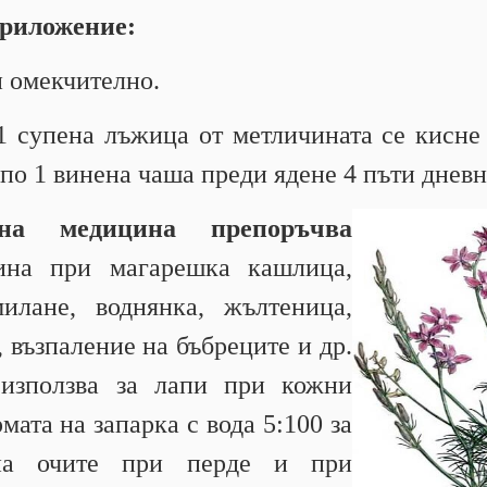
приложение:
и омекчително.
 супена лъжица от метличината се кисне 
 по 1 винена чаша преди ядене 4 пъти дневн
дна медицина препоръчва
чина при магарешка кашлица,
илане, воднянка, жълтеница,
, възпаление на бъбреците и др.
използва за лапи при кожни
мата на запарка с вода 5:100 за
на очите при перде и при