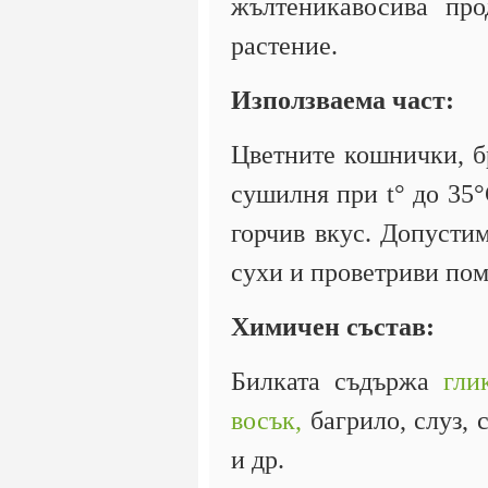
жълтеникавосива про
растение.
Използваема част:
Цветните кошнички, б
сушилня при t° до 35°
горчив вкус. Допустим
сухи и проветриви по
Химичен състав:
Билката съдържа
гли
восък,
багрило, слуз, 
и др.