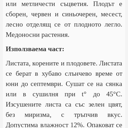
или метличести съцветия. Плодът е
сборен, червен и синьочерен, месест,
лесно отделящ се от плодното легло.
Медоносни растения.
Използваема част:
Листата, корените и плодовете. Листата
се берат в хубаво слънчево време от
юни до септември. Сушат се на сянка
или в сушилня при t° до 45°С.
Изсушените листа са със зелен цвят,
без миризма, с тръпчив вкус.
Допустима влажност 12%. Опаковат се