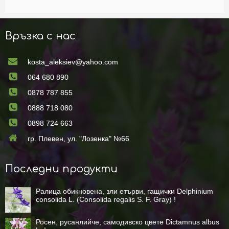
Връзка с нас
kosta_aleksiev@yahoo.com
064 680 890
0878 787 855
0888 718 080
0898 724 663
гр. Плевен, ул. "Лозенка" №66
Последни продукти
Ралица обикновена, зли етърви, гащички Delphinium
consolida L. (Consolida regalis S. F. Gray) !
Росен, русанлийче, самодивско цвете Dictamnus albus