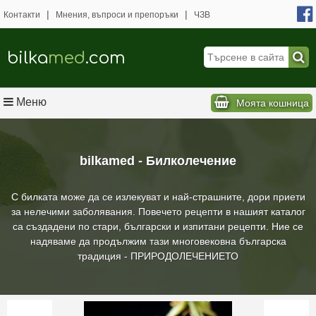
|
|
Контакти
Мнения, въпроси и препоръки
ЧЗВ
bilka
med
.com
Меню
Моята кошница
bilkamed - Билколечение
С билката може да се излекуват и най-страшните, дори приети
за нелечими заболявания. Повечето рецепти в нашият каталог
са създадени по стари, български и изпитани рецепти. Ние се
надяваме да продължим тази многовековна българска
традиция - ПРИРОДОЛЕЧЕНИЕТО