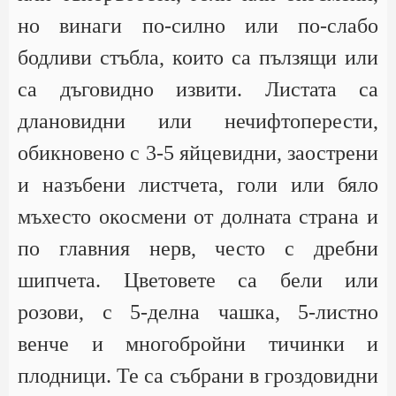
но винаги по-силно или по-слабо
бодливи стъбла, които са пълзящи или
са дъговидно извити. Листата са
длановидни или нечифтоперести,
обикновено с 3-5 яйцевидни, заострени
и назъбени листчета, голи или бяло
мъхесто окосмени от долната страна и
по главния нерв, често с дребни
шипчета. Цветовете са бели или
розови, с 5-делна чашка, 5-листно
венче и многобройни тичинки и
плодници. Те са събрани в гроздовидни