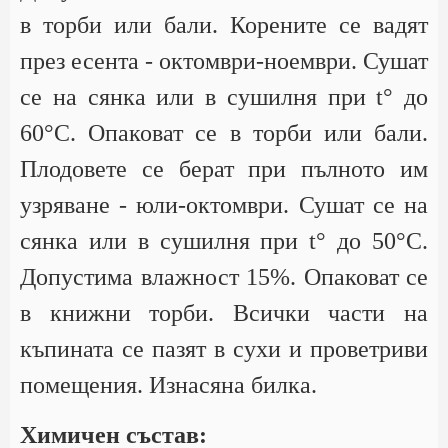
в торби или бали. Корените се вадят
през есента - октомври-ноември. Сушат
се на сянка или в сушилня при t° до
60°С. Опаковат се в торби или бали.
Плодовете се берат при пълното им
узряване - юли-октомври. Сушат се на
сянка или в сушилня при t° до 50°С.
Допустима влажност 15%. Опаковат се
в книжни торби. Всички части на
къпината се пазят в сухи и проветриви
помещения. Изнасяна билка.
Химичен състав: