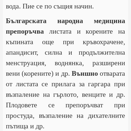
вода. Пие се по същия начин.
Българската народна медицина
препоръчва
листата и корените на
къпината още при кръвохрачене,
апандисит, силна и продължителна
менструация, воднянка, разширени
вени (корените) и др.
Външно
отварата
от листата се прилага за гаргара при
възпаление на гърлото, венците и др.
Плодовете се препоръчват при
простуда, възпаление на дихателните
пътища и др.