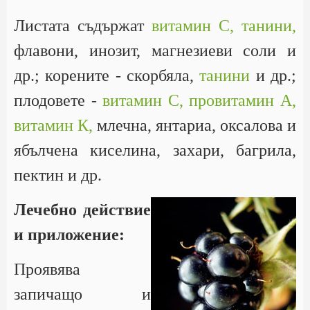
Листата съдържат
витамин С,
танини,
флавони, инозит, магнезиеви соли и
др.; корените - скорбяла,
танини
и др.;
плодовете -
витамин С,
провитамин А,
витамин К,
млечна, янтариа, оксалова и
ябълчена киселина, захари, багрила,
пектин и др.
Лечебно действие
и приложение:
Проявява
запичащо и