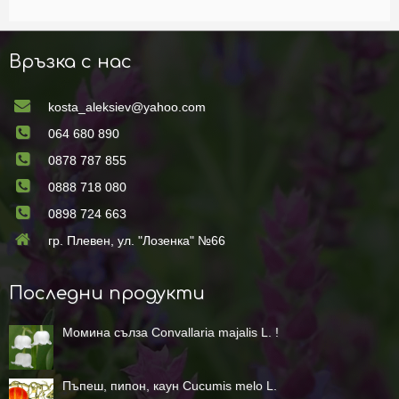
Връзка с нас
kosta_aleksiev@yahoo.com
064 680 890
0878 787 855
0888 718 080
0898 724 663
гр. Плевен, ул. "Лозенка" №66
Последни продукти
Момина сълза Convallaria majalis L. !
Пъпеш, пипон, каун Cucumis melo L.