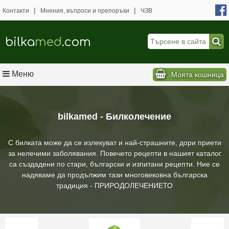
|
|
Контакти
Мнения, въпроси и препоръки
ЧЗВ
bilka
med
.com
Меню
Моята кошница
bilkamed - Билколечение
С билката може да се излекуват и най-страшните, дори приети
за нелечими заболявания. Повечето рецепти в нашият каталог
са създадени по стари, български и изпитани рецепти. Ние се
надяваме да продължим тази многовековна българска
традиция - ПРИРОДОЛЕЧЕНИЕТО