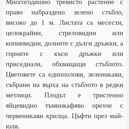
Многогодишно тревисто растение с
право набраздено зелено стъбло,
високо до 1 м. Листата са месести,
целокрайни, стреловидни или
копиевидни, долните с дълги дръжки, а
горните с къси дръжки или
приседнали, обхващащи стъблото.
Цветовете са еднополови, зеленикави,
събрани на върха на стъблото в редки
метлици. Плодът е тристенно
яйцевидно тъмнокафяво орехче с
червеникави крилца. Цъфти през май-
юли.