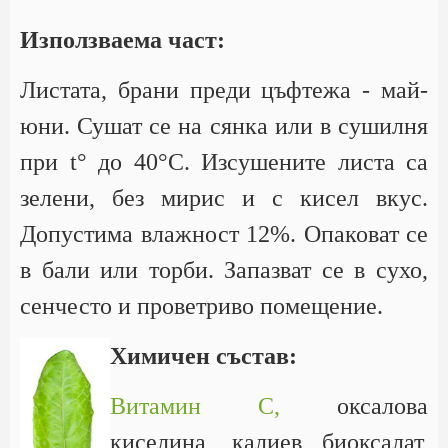
Използваема част:
Листата, брани преди цъфтежа - май-
юни. Сушат се на сянка или в сушилня
при t° до 40°С. Изсушените листа са
зелени, без мирис и с кисел вкус.
Допустима влажност 12%. Опаковат се
в бали или торби. Запазват се в сухо,
сенчесто и проветриво помещение.
Химичен състав:
Витамин С,
оксалова
киселина, калиев биоксалат,