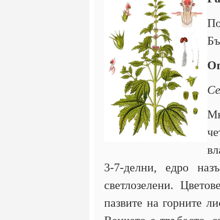
По
Бъ
Оп
Се
М
че
вл
3-7-делни, едро наз
светлозелени. Цветов
пазвите на горните ли