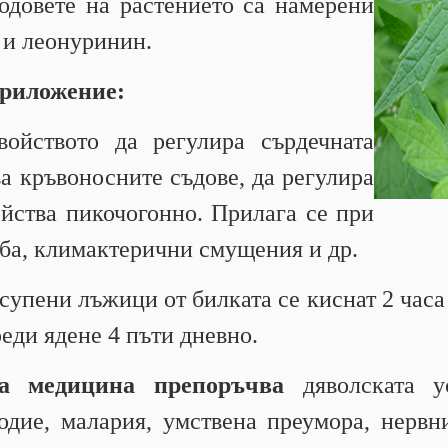
одовете на растението са намерени
и леонуринин.
приложение:
войството да регулира сърдечната
а кръвоносните съдове, да регулира
ейства пикочогонно. Прилага се при
ба, климактерични смущения и др.
 супени лъжици от билката се киснат 2 часа 
реди ядене 4 пъти дневно.
на медицина препоръчва
дяволската у
лодие, малария, умствена преумора, нерв