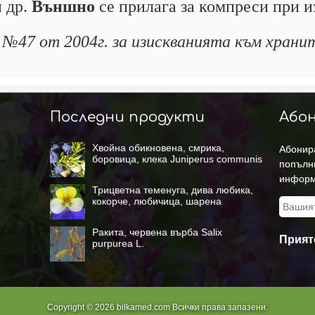
и др.
Външно
се прилага за компреси при и
а №47 от 2004г. за изискванията към хранит
Последни продукти
Абон
Хвойна обикновена, смрика,
Абонира
боровица, клека Juniperus communis
попълн
L.
информ
Трицветна теменуга, дива любика,
кокорче, любичица, шарена
теменуга Viola tricolor L.
Ракита, червена върба Salix
Прият
purpurea L.
Copyright © 2026 bilkamed.com Всички права запазени.