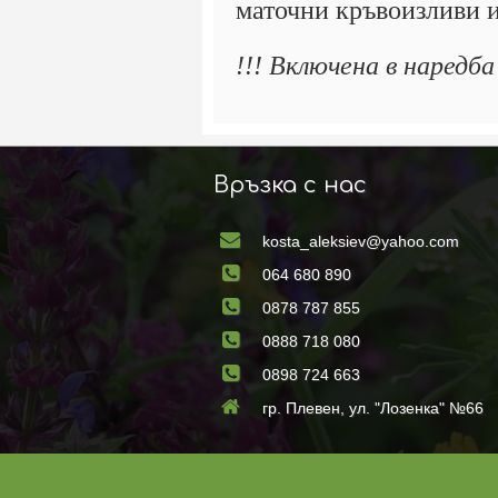
маточни кръвоизливи 
!!! Включена в наредб
Връзка с нас
kosta_aleksiev@yahoo.com
064 680 890
0878 787 855
0888 718 080
0898 724 663
гр. Плевен, ул. "Лозенка" №66