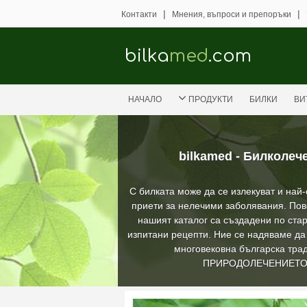
|
|
Контакти
Мнения, въпроси и препоръки
bilka
med
.com
НАЧАЛО
ПРОДУКТИ
БИЛКИ
ВИ
bilkamed - Билколеч
С билката може да се излекуват и най
приети за нелечими заболявания. Пов
нашият каталог са създадени по стар
изпитани рецепти. Ние се надяваме д
многовековна българска трад
ПРИРОДОЛЕЧЕНИЕТ