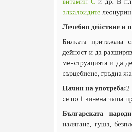
витамин С
и др. В пл
алкалоидите
леонурин 
Лечебно действие и 
Билката притежава с
дейност и да разширяв
менструацията и да д
сърцебиене, гръдна жа
Начин на употреба:
2
се по 1 винена чаша п
Българската народ
налягане, гуша, безп