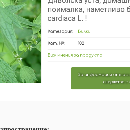
Дяволска уста, домаш
поималка, наметливо б
cardiaca L. !
Категория:
Билки
Кат. №:
102
Виж мнения за продукта
За информация относн
свържете с 
зпространение: