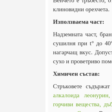
Венчето е тръбесто, о
клиновидни орехчета.
Използваема част:
Надземната част, бра
сушилня при t° до 40
нагарчащ вкус. Допус
сухо и проветриво по
Химичен състав:
Стръковете съдържа
алкалоида леонурин,
горчиви вещества,
дъ