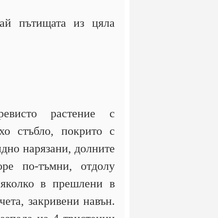
ай пътищата из цяла
евисто растение с
хо стъбло, покрито с
дно нарязани, долните
оре по-тъмни, отдолу
 няколко в прешлени в
чета, закривени навън.