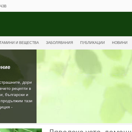
ЧЗВ
ТАМИНИ И ВЕЩЕСТВА
ЗАБОЛЯВАНИЯ
ПУБЛИКАЦИИ
НОВИНИ
ение
-страшните, дори
ечето рецепти в
и, български и
а продължим тази
иция -
О