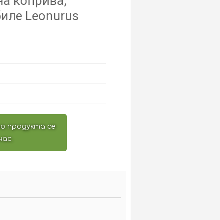
на коприва,
иле Leonurus
о продукта се
нас.