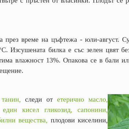
твътре с пръстен от власинки. Плодът се 
на през време на цъфтежа - юли-август. С
°С. Изсушената билка е със зелен цвят бе
тима влажност 13%. Опакова се в бали или
мещение.
т
танин,
следи от
етерично масло,
 един кисел гликозид,
сапонини,
билни вещества,
плодови киселини,