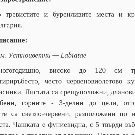
 тревистите и буренливите места и кр
лгария.
исание:
м. Устноцветни — Labiatae
ногогодишно, високо до 120 см тр
тириръбесто, често червеновиолетово ку
асинки. Листата са срещуположни, дланови
ъбени, горните - 3-делни до цели, отг
ете са светло-червени, разположени по
ста. Чашката е фуниевидна, с 5 твърди зъб