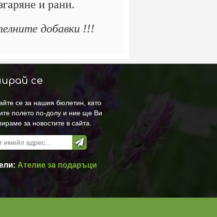
згаряне и рани.
елните добавки !!!
ирай се
йте се за нашия бюлетин, като
ите полето по-долу и ние ще Ви
ираме за новостите в сайта.
ели:
Ателие за подаръци