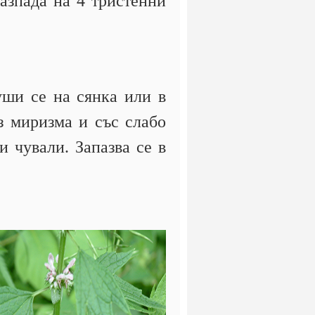
разпада на 4 тристенни
уши се на сянка или в
з миризма и със слабо
 чували. Запазва се в