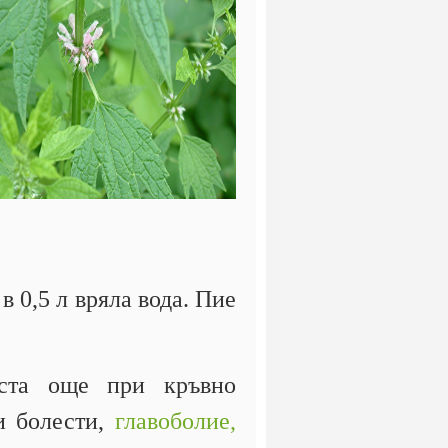
в 0,5 л вряла вода. Пие
ста още при кръвно
ни болести,
главоболие,