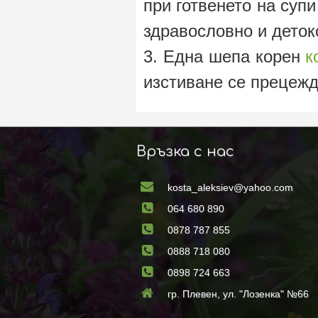
при готвенето на супи
здравословно и дето
3. Една шепа корен
к
изстиване се прецежд
Връзка с нас
kosta_aleksiev@yahoo.com
064 680 890
0878 787 855
0888 718 080
0898 724 663
гр. Плевен, ул. "Лозенка" №66