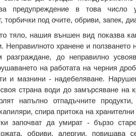
за предупреждение в това число ум
 торбички под очите, обриви, запек, ди
то тяло, нашия външен вид показва как
. Неправилното хранене и ползването 
м разграждане, до неправилно усвоя
рушаването на работата на черния дро
ти и мазнини - надебеляване. Наруше
 своя страна води до замърсяване на к
рлят напълно отпадъчните продукти, 
капиляри, спира притока на хранителни
тки започват да умират - бързо стар
ожата, обриви, алергии, повишава с