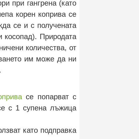
и при гангрена (като
епа корен коприва се
жда се и с получената
и косопад). Природата
ничени количества, от
зването им може да ни
.
оприва
се попарват с
се с 1 супена лъжица
лзват като подправка