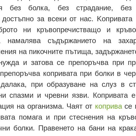
ия без болка, без страдание, без 
 достъпно за всеки от нас. Kопривата
брото ни кръвопречистващо и кръв
та намалява съдържанието на заха
ения на пикочните пътища, задържанет
нужда и затова се препоръчва при пр
препоръчва копривата при болки в чер
далака, при образуване на слуз в с
и спазми и чревни язви. Копривата е
ация на организма. Чаят от
коприва
се 
ивата помага и при стеснения на кръв
чни болки. Правенето на бани на крака