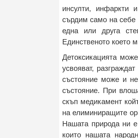
инсулти, инфаркти 
сърдим само на себе 
една или друга сте
Единственото което м
Детоксикацията може
усвояват, разграждат
състояние може и н
състояние. При влош
скъп медикамент койт
на елиминиращите орг
Нашата природа ни е 
които нашата народ