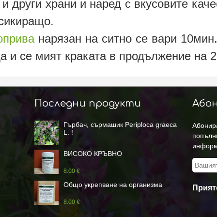
 и други храни и наред с вкусовите кач
ксикиращо.
оприва
нарязан на ситно се вари 10мин.
а и се мият краката в продължение на 2
Последни продукти
Абон
Гърбач, сърмашик Periploca graeca
Абонира
L. !
попълн
информ
ВИСОКО КРЪВНО
8.00 €
Общо укрепване на организма
Прият
8.00 €