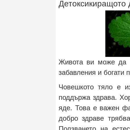
Детоксикиращото 
Живота ви може да е
забавления и богати 
Човешкото тяло е и
поддържа здрава. Хор
яде. Това е важен фа
добро здраве трябва
Ползването на есте