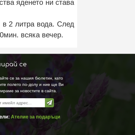
ества яденето ни става
 в 2 литра вода. След
0мин. всяка вечер.
ирай се
йте се за нашия бюлетин, като
ите полето по-долу и ние ще Ви
ираме за новостите в сайта.
ели:
Ателие за подаръци