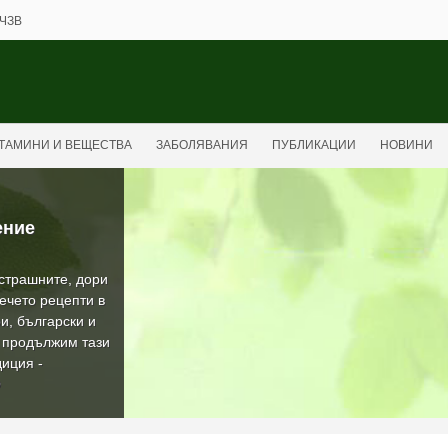
ЧЗВ
ТАМИНИ И ВЕЩЕСТВА
ЗАБОЛЯВАНИЯ
ПУБЛИКАЦИИ
НОВИНИ
ение
-страшните, дори
ечето рецепти в
и, български и
а продължим тази
иция -
О