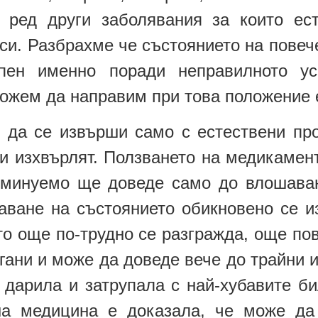
и ред други заболявания за които ес
си. Разбрахме че състоянието на повеч
пен именно поради неправилното ус
ожем да направим при това положение 
 да се извърши само с естествени про
 и изхвърлят. Ползването на медикамен
еминуемо ще доведе само до влошаван
аване на състоянието обикновено се из
о още по-трудно се разгражда, още по
ани и може да доведе вече до трайни 
дарила и затрупала с най-хубавите би
на медицина е доказала, че може да 