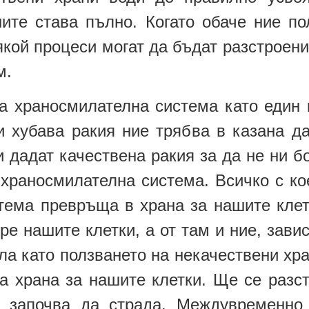
ните става пълно. Когато обаче ние по
якой процеси могат да бъдат разстроени
м.
а храносмилателна система като един к
и хубава ракия ние трябва в казана да
и дадат качествена ракия за да не ни б
 храносмилателна система. Всичко с ко
тема превръща в храна за нашите клетк
бре нашите клетки, а от там и ние, зави
а като ползването на некачествени хра
а храна за нашите клетки. Ще се разст
о започва да страда. Междувременно 