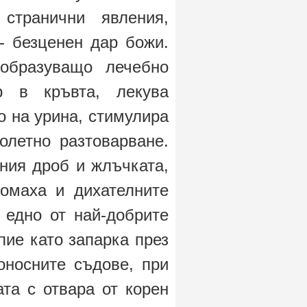
странични явления,
 - безценен дар божи.
ообразуващо лечебно
р в кръвта, лекува
о на урина, стимулира
олетно разтоварване.
ния дроб и жлъчката,
томаха и дихателните
 едно от най-добрите
пие като запарка през
оносните съдове, при
та с отвара от корен