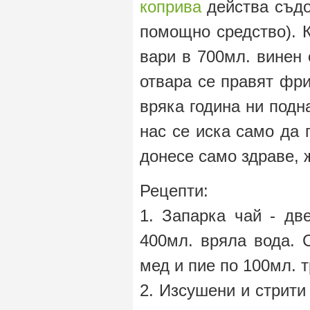
коприва
действа съдо
помощно средство). 
вари в 700мл. винен 
отвара се правят фри
вряка година ни подн
нас се иска само да 
донесе само здраве, 
Рецепти:
1. Запарка чай - д
400мл. вряла вода. 
мед и пие по 100мл. т
2. Изсушени и стрити