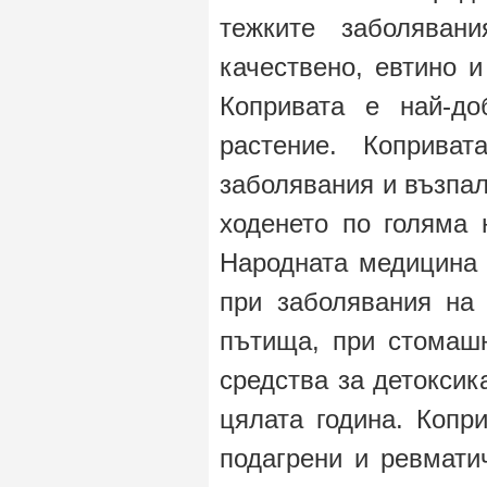
тежките заболяван
качествено, евтино и
Копривата е най-до
растение. Коприва
заболявания и възпал
ходенето по голяма 
Народната медицина 
при заболявания на 
пътища, при стомашн
средства за детоксик
цялата година. Копр
подагрени и ревмати