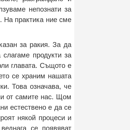
лзуваме непознати за
. На практика ние сме
азан за ракия. За да
 слагаме продукти за
оли главата. Същото е
ето се храним нашата
и. Това означава, че
си от самите нас. Щом
ни естествено е да се
роят някой процеси и
веднага се появяват