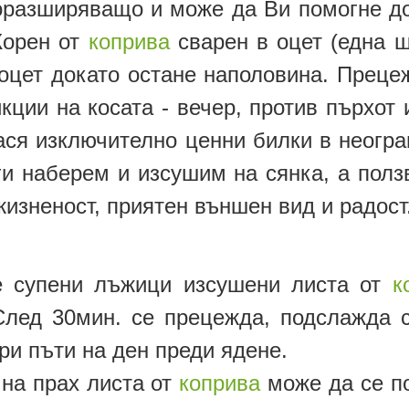
разширяващо и може да Ви помогне дор
Корен от
коприва
сварен в оцет (една ш
оцет докато остане наполовина. Преце
кции на косата - вечер, против пърхот 
ася изключително ценни билки в неогра
ги наберем и изсушим на сянка, а пол
жизненост, приятен външен вид и радост
ве супени лъжици изсушени листа от
к
След 30мин. се прецежда, подслажда 
ри пъти на ден преди ядене.
 на прах листа от
коприва
може да се по