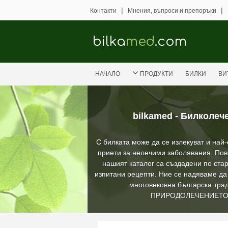
|
|
Контакти
Мнения, въпроси и препоръки
bilka
med
.com
НАЧАЛО
ПРОДУКТИ
БИЛКИ
ВИ
bilkamed - Билколеч
С билката може да се излекуват и най
приети за нелечими заболявания. Пов
нашият каталог са създадени по стар
изпитани рецепти. Ние се надяваме д
многовековна българска трад
ПРИРОДОЛЕЧЕНИЕТ