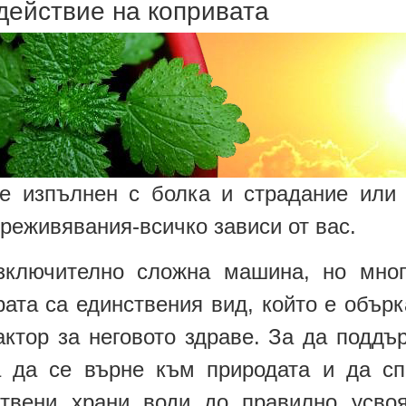
действие на копривата
 изпълнен с болка и страдание или 
преживявания-всичко зависи от вас.
зключително сложна машина, но мно
ата са единствения вид, който е обърк
ктор за неговото здраве. За да поддъ
 да се върне към природата и да сп
ствени храни води до правилно усвоя