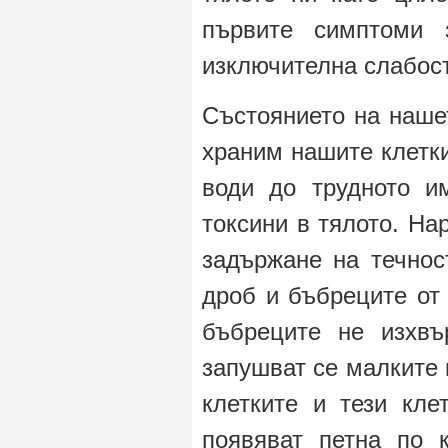
първите симптоми 
изключителна слабост,
Състоянието на наше
храним нашите клетки
води до трудното и
токсини в тялото. На
задържане на течнос
дроб и бъбреците от
бъбреците не изхвъ
запушват се малките 
клетките и тези кле
появяват петна по к