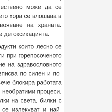
тествено може да се
ето хора се влошава в
вояване на храната.
е детоксикацията.
дукти които лесно се
ти при горепосоченото
е на здравословното
писва по-силен и по-
вече блокира работата
и необратими процеси.
лки на света, билки с
се излекуват и най-