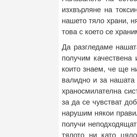
изхвърляне на токси
нашето тяло храни, н
това с което се храни
Да разгледаме нашат
получим качествена 
които знаем, че ще н
валидно и за нашата
храносмилателна сис
за да се чувстват до
нарушим някои правил
получи неподходящат
тялото ни като цял