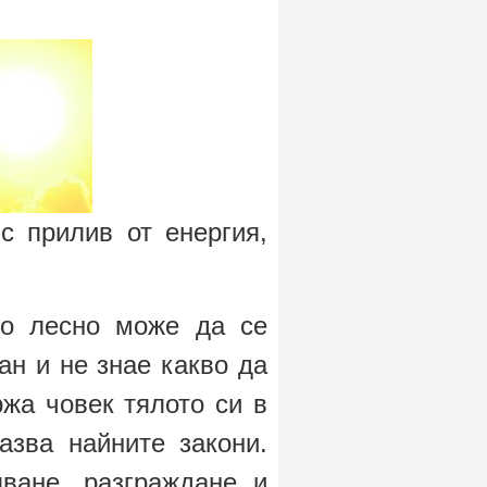
с прилив от енергия,
го лесно може да се
ан и не знае какво да
ржа човек тялото си в
азва найните закони.
ване, разграждане и