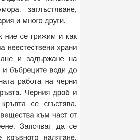
ора, затлъстяване,
ария и много други.
 ние се грижим и как
на неестествени храни
ване и задържане на
б и бъбреците води до
ната работа на черни
ръвта. Черния дроб и
кръвта се сгъстява,
 вещества към част от
еене. Започват да се
е кръвното налягане,