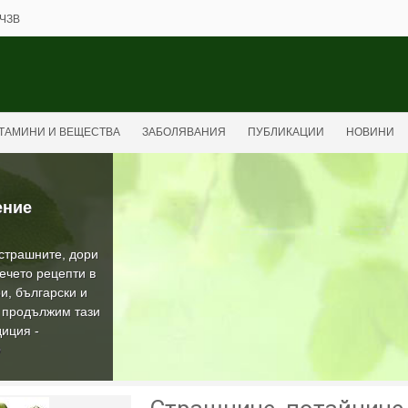
ЧЗВ
ТАМИНИ И ВЕЩЕСТВА
ЗАБОЛЯВАНИЯ
ПУБЛИКАЦИИ
НОВИНИ
ение
-страшните, дори
ечето рецепти в
и, български и
а продължим тази
иция -
О