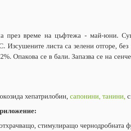
на през време на цъфтежа - май-юни. С
С. Изсушените листа са зелени отгоре, без 
%. Опакова се в бали. Запазва се на сенче
юкозида хепатрилобин,
сапонини,
танини,
с
приложение:
 отхрачващо, стимулиращо чернодробната ф