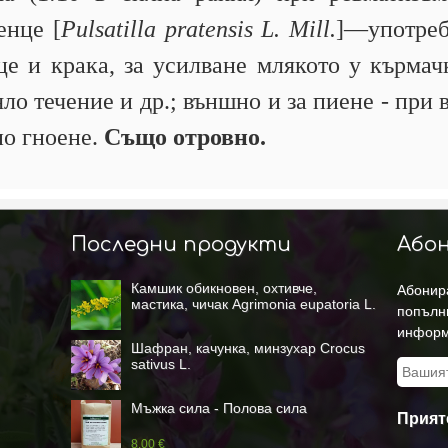
енце [
Pulsatilla pratensis L. Mill.
]—употреб
це и крака, за усилване млякото у кърма
ло течение и др.; външно и за пиене - при
но гноене.
Също отровно.
Последни продукти
Абон
Камшик обикновен, охтивче,
Абонира
мастика, чичак Agrimonia eupatoria L.
попълн
информ
Шафран, качунка, минзухар Crocus
sativus L.
Мъжка сила - Полова сила
Прият
8.00 €