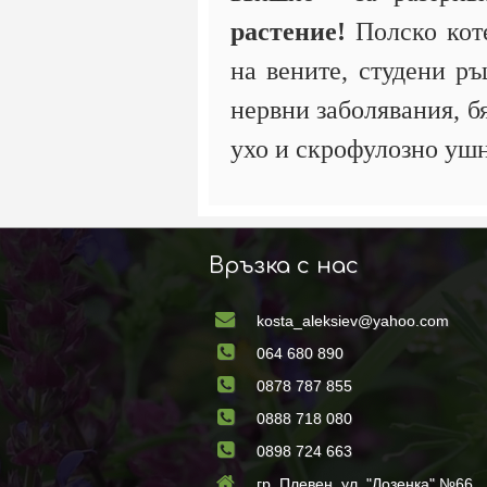
растение!
Полско кот
на вените, студени ръ
нервни заболявания, бя
ухо и скрофулозно уш
Връзка с нас
kosta_aleksiev@yahoo.com
064 680 890
0878 787 855
0888 718 080
0898 724 663
гр. Плевен, ул. "Лозенка" №66