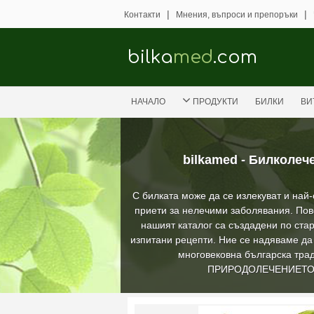
|
|
Контакти
Мнения, въпроси и препоръки
bilka
med
.com
НАЧАЛО
ПРОДУКТИ
БИЛКИ
ВИ
bilkamed - Билколеч
С билката може да се излекуват и най
приети за нелечими заболявания. Пов
нашият каталог са създадени по стар
изпитани рецепти. Ние се надяваме д
многовековна българска трад
ПРИРОДОЛЕЧЕНИЕТ