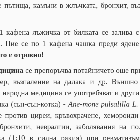
 пътища, камъни в жлъчката, бронхит, въ
 кафена лъжичка от билката се залива с 
с. Пие се по 1 кафена чашка преди яден
то е отровно!
едицина
се препоръчва потайничето още при
пер, възпаление на далака и др. Външн
 народна медицина се употребяват и други
ка (сьн-сън-котка) -
Ane-mone pulsalilla L
се против циреи, кръвохрачене, хемороид
ронхити, невралгии, заболявания на по
ка (1:10 в силна ракия) при ревматизъ