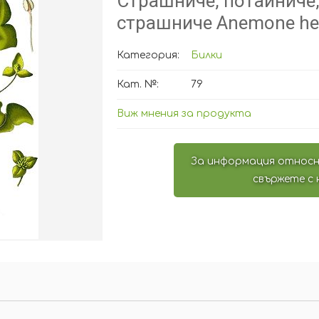
Страшниче, потайниче,
страшниче Anemone hep
Категория:
Билки
Кат. №:
79
Виж мнения за продукта
За информация относн
свържете с 