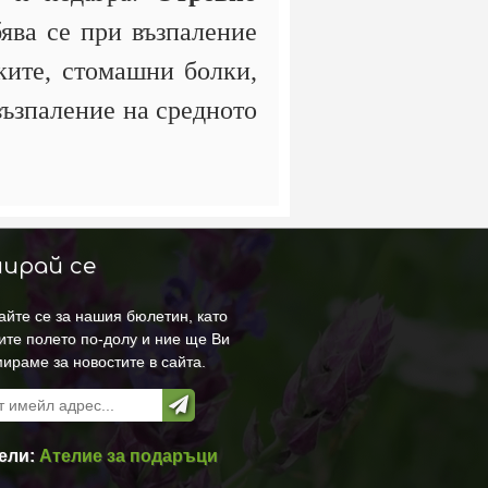
ява се при възпаление
чките, стомашни болки,
 възпаление на средното
ирай се
йте се за нашия бюлетин, като
ите полето по-долу и ние ще Ви
ираме за новостите в сайта.
ели:
Ателие за подаръци