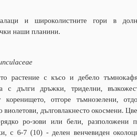
талаци и широколистните гори в дол
ички наши планини.
nculaceae
то растение с късо и дебело тъмнокаф
а с дълги дръжки, триделни, възкожес
 коренището, отгоре тъмнозелени, отд
о виолетови, дълговлакнесто окосмени. Цв
-рядко ро-зови или бели, разположени 
и, с 6-7 (10) - делен венчевиден около