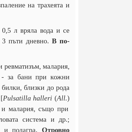
зпаление на трахеята и
0,5 л вряла вода и се
е 3 пъти дневно.
В по-
 ревматизъм, малария,
о - за бани при кожни
 билки, близки до рода
.
[
Pulsatilla halleri
(
All.
)
и и малария, също при
ловата система и др.;
м и подагра.
Отровно