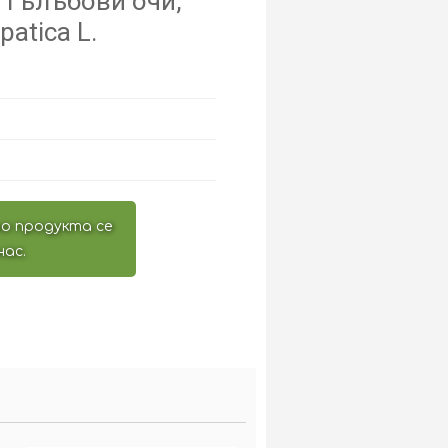
 гълъбови очи,
atica L.
о продукта се
нас.