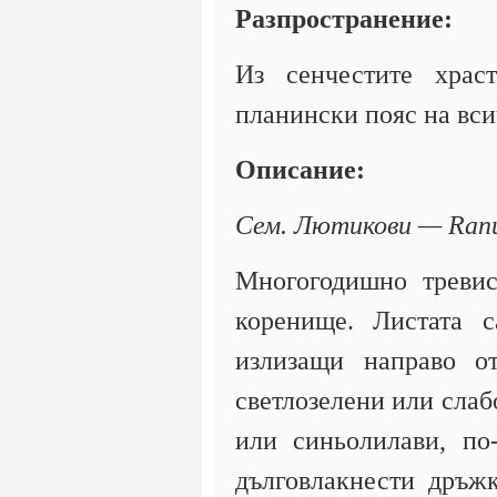
Разпространение:
Из сенчестите храс
планински пояс на вс
Описание:
Сем. Лютикови — Ranu
Многогодишно тревис
коренище. Листата с
излизащи направо от
светлозелени или слаб
или синьолилави, по
дълговлакнести дръжк