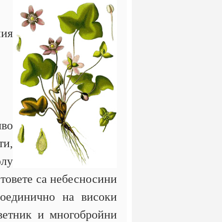
ния
яво
ти,
олу
етовете са небесносини
поединично на високи
цветник и многобройни