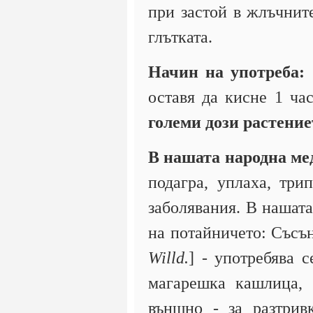
при застой в жлъчните
глътката.
Начин на употреба:
1
оставя да кисне 1 ча
големи дози растение
В нашата народна м
подагра, уплаха, три
заболявания. В нашата
на потайничето: Съсън
Willd.
] - употребява 
магарешка кашлица, б
външно - за разтрив