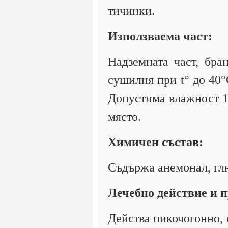
тичинки.
Използваема част:
Надземната част, бра
сушилня при t° до 40°
Допустима влажност 12
място.
Химичен състав:
Съдържа анемонал, гл
Лечебно действие и 
Действа пикочогонно,