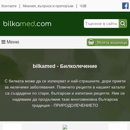
|
|
Контакти
Мнения, въпроси и препоръки
ЧЗВ
bilka
med
.com
Меню
Моята кошница
bilkamed - Билколечение
С билката може да се излекуват и най-страшните, дори приети
за нелечими заболявания. Повечето рецепти в нашият каталог
са създадени по стари, български и изпитани рецепти. Ние се
надяваме да продължим тази многовековна българска
традиция - ПРИРОДОЛЕЧЕНИЕТО