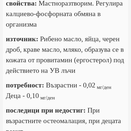
свойства:
Мастноразтворим. Регулира
калциево-фосфорната обмяна в
организма
източник:
Рибено масло, яйца, черен
дроб, краве масло, мляко, образува се в
кожата от провитамин (ергостерол) под
действието на УВ лъчи
потребност:
Възрастни - 0,02
мг/ден
Деца - 0,10
мг/ден
последици при недостиг:
При
възрастните остеомалация, при децата