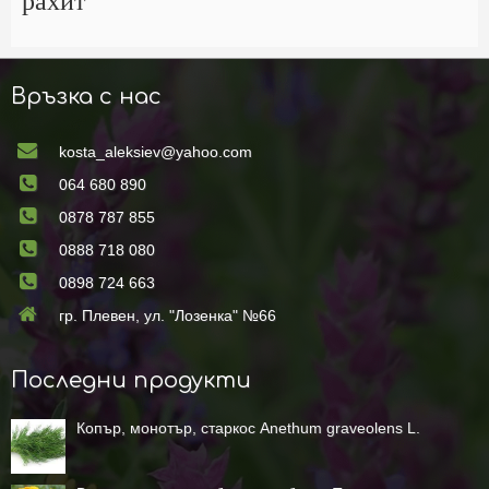
рахит
Връзка с нас
kosta_aleksiev@yahoo.com
064 680 890
0878 787 855
0888 718 080
0898 724 663
гр. Плевен, ул. "Лозенка" №66
Последни продукти
Копър, монотър, старкос Anethum graveolens L.