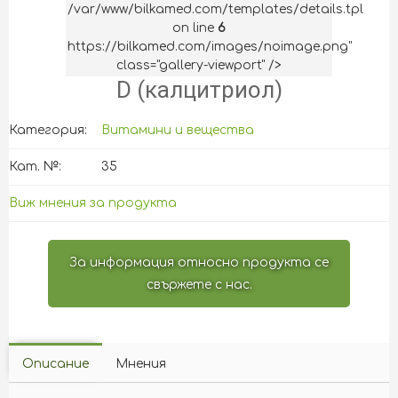
/var/www/bilkamed.com/templates/details.tpl
on line
6
https://bilkamed.com/images/noimage.png"
class="gallery-viewport" />
D (калцитриол)
Категория:
Витамини и вещества
Кат. №:
35
Виж мнения за продукта
За информация относно продукта се
свържете с нас.
Описание
Мнения