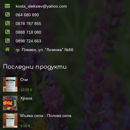
kosta_aleksiev@yahoo.com
064 680 890
0878 787 855
0888 718 080
0898 724 663
гр. Плевен, ул. "Лозенка" №66
Последни продукти
Очи
10.00 €
Храна
Мъжка сила - Полова сила
8.00 €