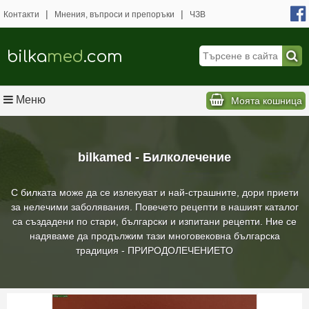
|
|
Контакти
Мнения, въпроси и препоръки
ЧЗВ
bilka
med
.com
Меню
Моята кошница
bilkamed - Билколечение
С билката може да се излекуват и най-страшните, дори приети
за нелечими заболявания. Повечето рецепти в нашият каталог
са създадени по стари, български и изпитани рецепти. Ние се
надяваме да продължим тази многовековна българска
традиция - ПРИРОДОЛЕЧЕНИЕТО