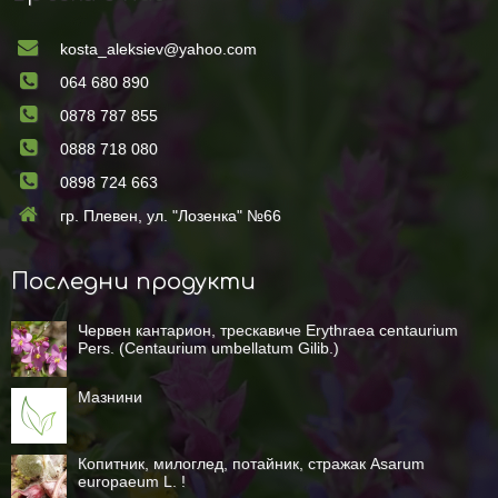
kosta_aleksiev@yahoo.com
064 680 890
0878 787 855
0888 718 080
0898 724 663
гр. Плевен, ул. "Лозенка" №66
Последни продукти
Червен кантарион, трескавиче Erythraea centaurium
Pers. (Centaurium umbellatum Gilib.)
Мазнини
Копитник, милоглед, потайник, стражак Asarum
europaeum L. !