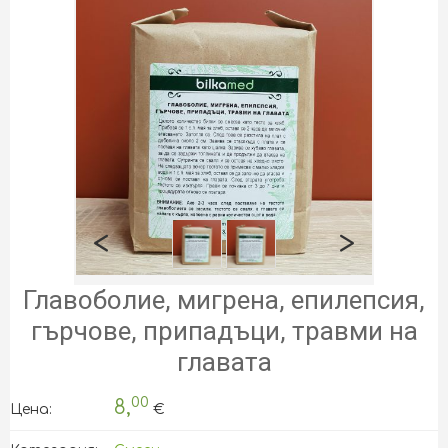
<
>
Главоболие, мигрена, епилепсия,
гърчове, припадъци, травми на
главата
00
8,
Цена:
€