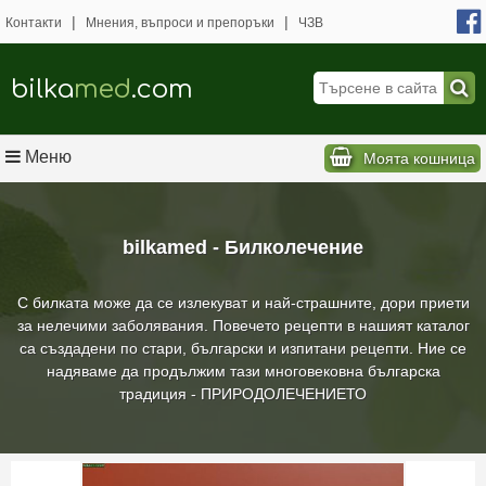
|
|
Контакти
Мнения, въпроси и препоръки
ЧЗВ
bilka
med
.com
Меню
Моята кошница
bilkamed - Билколечение
С билката може да се излекуват и най-страшните, дори приети
за нелечими заболявания. Повечето рецепти в нашият каталог
са създадени по стари, български и изпитани рецепти. Ние се
надяваме да продължим тази многовековна българска
традиция - ПРИРОДОЛЕЧЕНИЕТО