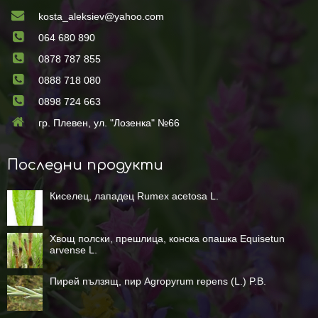
kosta_aleksiev@yahoo.com
064 680 890
0878 787 855
0888 718 080
0898 724 663
гр. Плевен, ул. "Лозенка" №66
Последни продукти
Киселец, лападец Rumex acetosa L.
Хвощ полски, прешлица, конска опашка Equisetun
arvense L.
Пирей пълзящ, пир Agropyrum repens (L.) P.B.