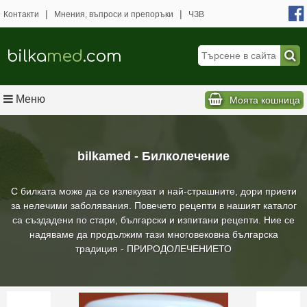
|
|
Контакти
Мнения, въпроси и препоръки
ЧЗВ
bilka
med
.com
Меню
Моята кошница
bilkamed - Билколечение
С билката може да се излекуват и най-страшните, дори приети
за нелечими заболявания. Повечето рецепти в нашият каталог
са създадени по стари, български и изпитани рецепти. Ние се
надяваме да продължим тази многовековна българска
традиция - ПРИРОДОЛЕЧЕНИЕТО