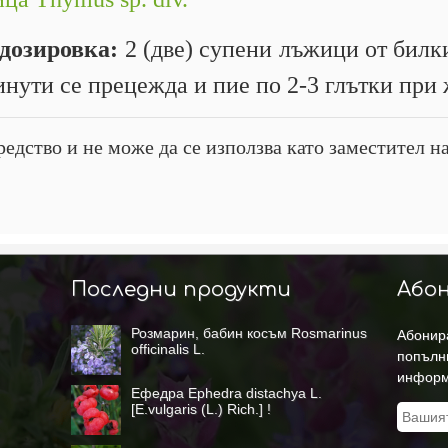
 дозировка:
2 (две) супени лъжици от билки
инути се прецежда и пие по 2-3 глътки при 
редство и не може да се използва като заместител н
Последни продукти
Абон
Розмарин, бабин косъм Rosmarinus
Абонира
officinalis L.
попълн
информ
Ефедра Ephedra distachya L.
[Е.vulgaris (L.) Rich.] !