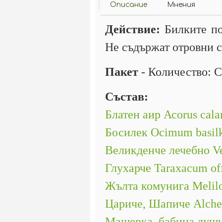
Описание
Мнения
Действие:
Билките пом
Не съдържат отровни с
Пакет
- Количество: С
Състав:
Блатен аир Асоrus cala
Босилек Ocimum basil
Великденче лечебно Ver
Глухарче Taraxacum off
Жълта комунига Melilotu
Цариче, Шапиче Alchem
Мащерка, бабина душиц