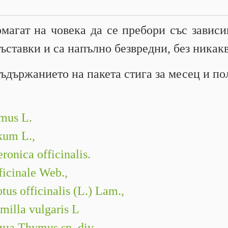
агат на човека да се пребори със зависи
ъставки и са напълно безвредни, без никак
ъдържанието на пакета стига за месец и п
mus L.
kum L.,
onica officinalis.
icinale Web.,
s officinalis (L.) Lam.,
illa vulgaris L
а Thymus sp. div.