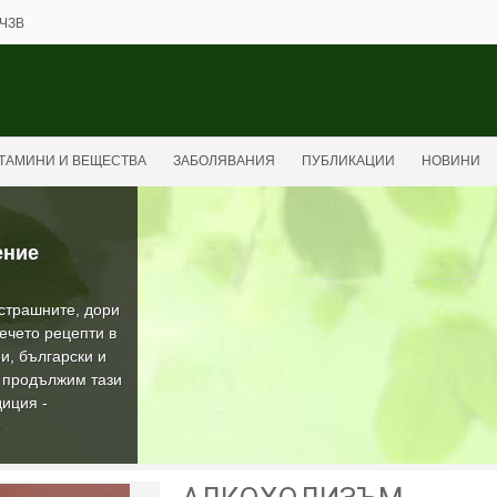
ЧЗВ
ТАМИНИ И ВЕЩЕСТВА
ЗАБОЛЯВАНИЯ
ПУБЛИКАЦИИ
НОВИНИ
ение
-страшните, дори
ечето рецепти в
и, български и
а продължим тази
иция -
О