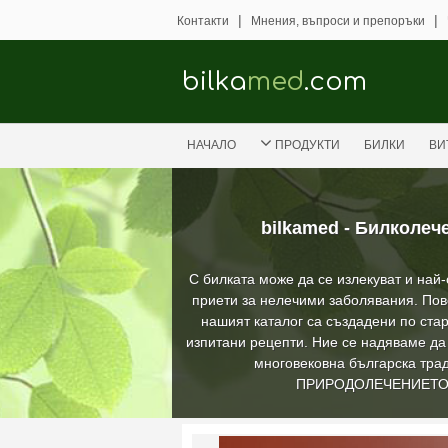
|
|
Контакти
Мнения, въпроси и препоръки
bilka
med
.com
НАЧАЛО
ПРОДУКТИ
БИЛКИ
ВИ
bilkamed - Билколеч
С билката може да се излекуват и най
приети за нелечими заболявания. Пов
нашият каталог са създадени по стар
изпитани рецепти. Ние се надяваме д
многовековна българска трад
ПРИРОДОЛЕЧЕНИЕТ