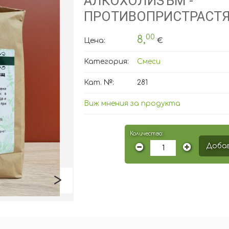
АЛКОХОЛИЗЪМ -
ПРОТИВОПРИСТРАСТ
00
8,
Цена:
€
Категория:
Смеси
Кат. №:
281
Виж мнения за продукта
Количество:
Добав
>