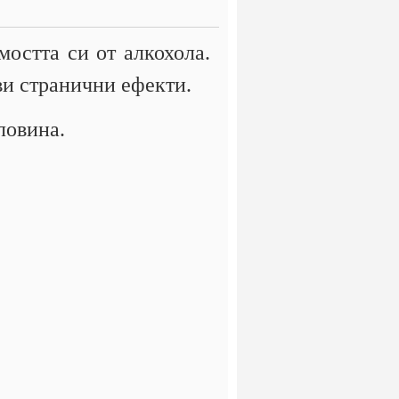
мостта си от алкохола.
ви странични ефекти.
оловина.