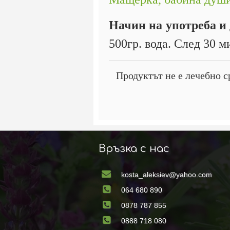
Начин на употреба и
500гр. вода. След 30 м
Продуктът не е лечебно с
Връзка с нас
kosta_aleksiev@yahoo.com
064 680 890
0878 787 855
0888 718 080