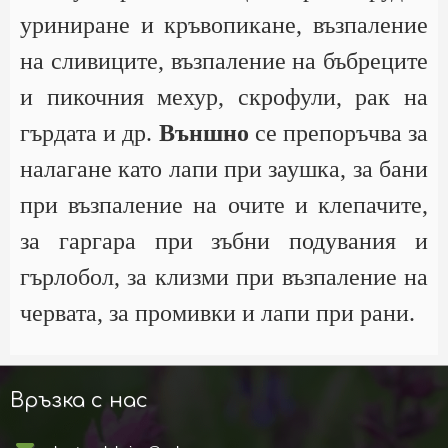
уриниране и кръвопикане, възпаление
на сливиците, възпаление на бъбреците
и пикочния мехур, скрофули, рак на
гърдата и др.
Външно
се препоръчва за
налагане като лапи при заушка, за бани
при възпаление на очите и клепачите,
за гаргара при зъбни подувания и
гърлобол, за клизми при възпаление на
червата, за промивки и лапи при рани.
Връзка с нас