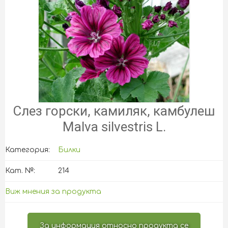
Слез горски, камиляк, камбулеш
Malva silvestris L.
Категория:
Билки
Кат. №:
214
Виж мнения за продукта
За информация относно продукта се