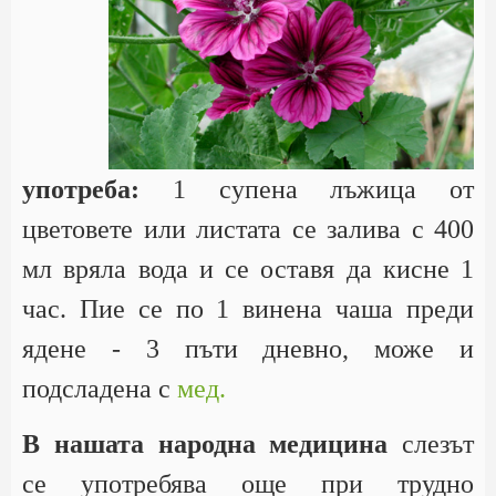
употреба:
1 супена лъжица от
цветовете или листата се залива с 400
мл вряла вода и се оставя да кисне 1
час. Пие се по 1 винена чаша преди
ядене - 3 пъти дневно, може и
подсладена с
мед.
В нашата народна медицина
слезът
се употребява още при трудно