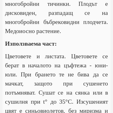
многобройни тичинки. Плодът е
дисковиден, разпадащ се на
многобройни бъбрековидни плодчета.
Медоиосно растение.
Използваема част:
Цветовете и листата. Цветовете се
берат в началото на цъфтежа - юни-
юли. При брането те не бива да се
мачкат, защото при сушенето
потъмняват. Сушат се на сянка или в
сушилня при t° до 35°С. Изсушеният
цвят е синьовиолетов, без миризма и