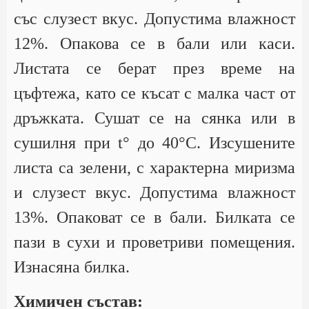
със слузест вкус. Допустима влажност
12%. Опакова се в бали или каси.
Листата се берат през време на
цъфтежа, като се късат с малка част от
дръжката. Сушат се на сянка или в
сушилня при t° до 40°С. Изсушените
листа са зелени, с характерна миризма
и слузест вкус. Допустима влажност
13%. Опаковат се в бали. Билката се
пази в сухи и проветриви помещения.
Изнасяна билка.
Химичен състав: