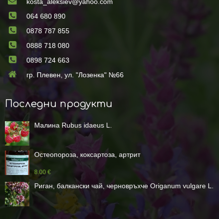
kosta_aleksiev@yahoo.com
064 680 890
0878 787 855
0888 718 080
0898 724 663
гр. Плевен, ул. "Лозенка" №66
Последни продукти
Малина Rubus idaeus L.
Остеопороза, коксартоза, артрит
8.00 €
Риган, балкански чай, черновръхче Origanum vulgare L.