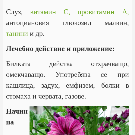
Слуз,
витамин С,
провитамин А,
антоциановия глюкозид малвин,
танини
и др.
Лечебно действие и приложение:
Билката действа отхрачващо,
омекчаващо. Употребява се при
кашлица, задух, емфизем, болки в
стомаха и червата, газове.
Начин
на