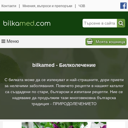
|
|
Контакти
Мнения, въпроси и препоръки
ЧЗВ
bilka
med
.com
Меню
Моята кошница
bilkamed - Билколечение
С билката може да се излекуват и най-страшните, дори приети
за нелечими заболявания. Повечето рецепти в нашият каталог
са създадени по стари, български и изпитани рецепти. Ние се
надяваме да продължим тази многовековна българска
традиция - ПРИРОДОЛЕЧЕНИЕТО