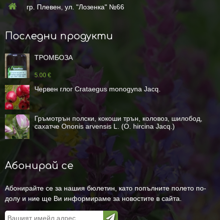
гр. Плевен, ул. "Лозенка" №66
Последни продукти
ТРОМБОЗА
5.00 €
Червен глог Crataegus monogyna Jacq.
Гръмотрън полски, кокоши трън, коловоз, шилобод,
сахатче Ononis arvensis L. (O. hircina Jacq.)
Абонирай се
Абонирайте се за нашия бюлетин, като попълните полето по-
долу и ние ще Ви информираме за новостите в сайта.