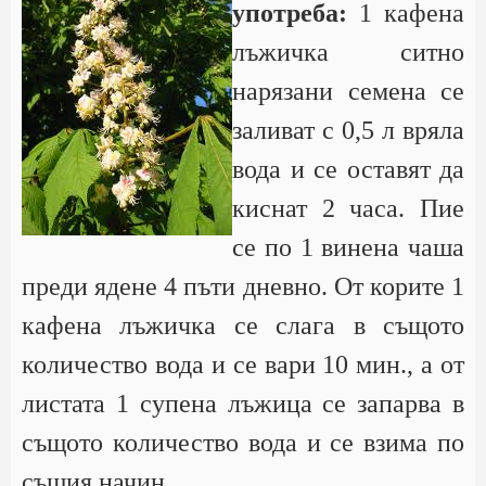
употреба:
1 кафена
лъжичка ситно
нарязани семена се
заливат с 0,5 л вряла
вода и се оставят да
киснат 2 часа. Пие
се по 1 винена чаша
преди ядене 4 пъти дневно. От корите 1
кафена лъжичка се слага в същото
количество вода и се вари 10 мин., а от
листата 1 супена лъжица се запарва в
същото количество вода и се взима по
същия начин.