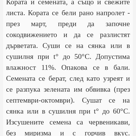
Кората и семената, а също и свежите
листа. Кората се бели рано напролет -
през март, преди да започне
сокодвижението и да се разлистят
дърветата. Суши се на сянка или в
сушилня при t° до 50°С. Допустима
влажност 11%. Опакова се в бали.
Семената се берат, след като узреят и
се разпука зелената им обвивка (през
септември-октомври). Сушат се на
сянка или в сушилня при t° до 60°С.
Изсушените семена са червеникави,
без миризма и с горчив вкус.