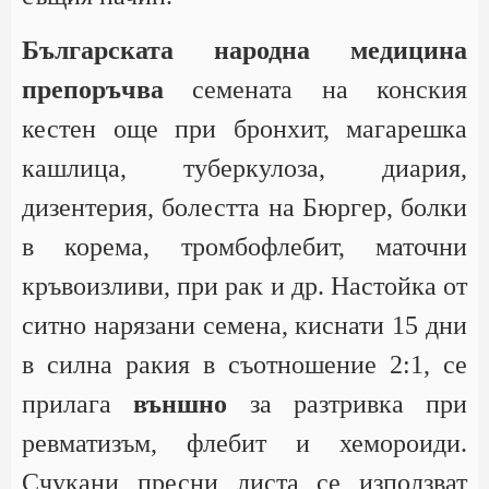
Българската народна медицина
препоръчва
семената на конския
кестен още при бронхит, магарешка
кашлица, туберкулоза, диария,
дизентерия, болестта на Бюргер, болки
в корема, тромбофлебит, маточни
кръвоизливи, при рак и др. Настойка от
ситно нарязани семена, киснати 15 дни
в силна ракия в съотношение 2:1, се
прилага
външно
за разтривка при
ревматизъм, флебит и хемороиди.
Счукани пресни листа се използват