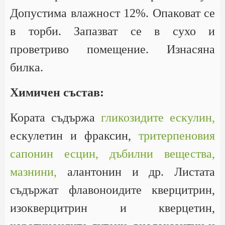
Допустима влажност 12%. Опаковат се
в торби. Запазват се в сухо и
проветриво помещение. Изнасяна
билка.
Химичен състав:
Кората съдържа
гликозидите ескулин,
ескулетин и фраксин,
тритерпеновия
сапонин есцин,
дъбилни вещества,
мазнини,
алантонин и др. Листата
съдържат флавоноидите кверцитрин,
изокверцитрин и кверцетин,