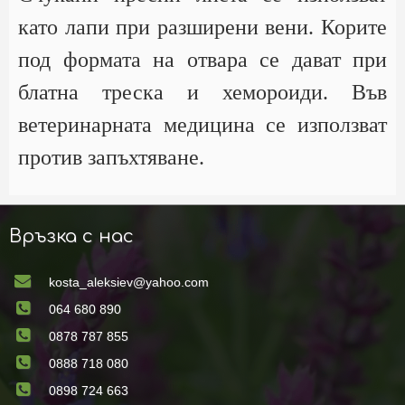
като лапи при разширени вени. Корите
под формата на отвара се дават при
блатна треска и хемороиди. Във
ветеринарната медицина се използват
против запъхтяване.
Връзка с нас
kosta_aleksiev@yahoo.com
064 680 890
0878 787 855
0888 718 080
0898 724 663