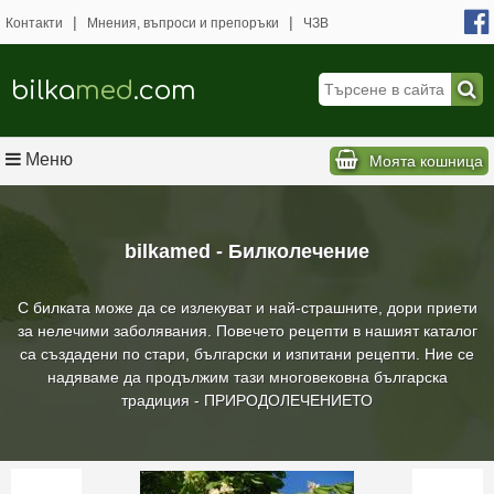
|
|
Контакти
Мнения, въпроси и препоръки
ЧЗВ
bilka
med
.com
Меню
Моята кошница
bilkamed - Билколечение
С билката може да се излекуват и най-страшните, дори приети
за нелечими заболявания. Повечето рецепти в нашият каталог
са създадени по стари, български и изпитани рецепти. Ние се
надяваме да продължим тази многовековна българска
традиция - ПРИРОДОЛЕЧЕНИЕТО