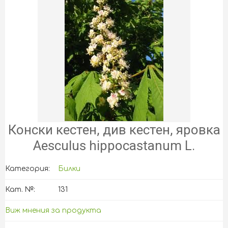
Конски кестен, див кестен, яровка
Aesculus hippocastanum L.
Категория:
Билки
Кат. №:
131
Виж мнения за продукта