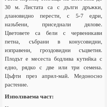
30 м. Листата са с дълги дръжки,
длановидно перести, с 5-7 едри,
назъбени, приседнали дялове.
Цветовете са бели с червеникави
петна, събрани в конусовидни,
изправени, гроздовидни съцветия.
Плодът е месеста бодлива кутийка с
едно, рядко с две или три семена.
Цъфти през април-май. Медоносно
растение.
Използваема част: