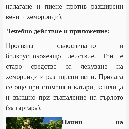
налагане и пиене против разширени
вени и хемороиди).
Лечебно действие и приложение:
Проявява съдосвиващо и
болкоуспокояеащо действие. Той е
старо средство за лекуване на
хемороиди и разширени вени. Прилага
се още при стомашни катари, кашлица
и външно при възпаление на гърлото
(за гаргара).
Начин на