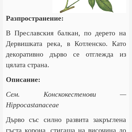
Разпространение:
В Преславския балкан, по дерето на
Дервишката река, в Котленско. Като
декоративно дърво се отглежда из
цялата страна.
Описание:
Сем. Конскокестенови —
Hippocastanaceae
Дърво със силно развита закръглена
гъста корона, стигаща на височина до