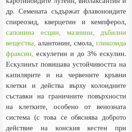
каротиноидите лутеин, виолаксантин и
др. Семената съдържат флавоноидите
спиреозид, кверцетин и кемпферол,
сапонина есцин,
мазнини,
дъбилни
вещества,
алантонин, смола,
гликозида
фраксин,
ескулетин и до 3% ескулин.
Ескулинът повишава устойчивостта на
капилярите и на червените кръвни
клетки и действа върху колоидните
съставки на граничните повърхности
на клетките, особено от венозната
система (с това се обяснява доброто
действие на конския кестен при