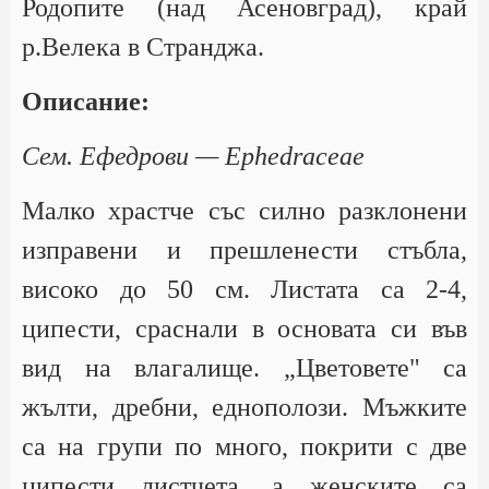
Родопите (над Асеновград), край
р.Велека в Странджа.
Описание:
Сем. Ефедрови — Ephedraceae
Малко храстче със силно разклонени
изправени и прешленести стъбла,
високо до 50 см. Листата са 2-4,
ципести, сраснали в основата си във
вид на влагалище. „Цветовете" са
жълти, дребни, еднополози. Мъжките
са на групи по много, покрити с две
ципести листчета, а женските са