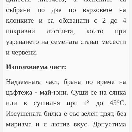
събрани по две по върховете на
клонките и са обхванати с 2 до 4
покривни листчета, които при
узряването на семената стават месести
и червени.
Използваема част:
Надземната част, брана по време на
цъфтежа - май-юни. Суши се на сянка
или в сушилня при t° до 45°С.
Изсушената билка е със зелен цвят, без
миризма и с лютив вкус. Допустима