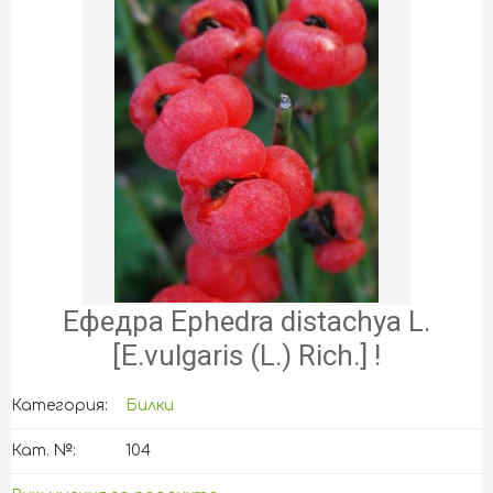
Ефедра Ephedra distachya L.
[Е.vulgaris (L.) Rich.] !
Категория:
Билки
Кат. №:
104