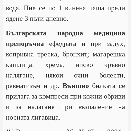
вода. Пие се по 1 винена чаша преди
ядене 3 пъти дневно.
Българската народна медицина
препоръчва
ефедрата и при задух,
копривна треска, бронхит; магарешка
кашлица, хрема, ниско кръвно
налягане, някои очни болести,
ревматизъм и др.
Външно
билката се
прилага за компреси при кожни обриви
и за налагане при възпаление на
носната лигавица.