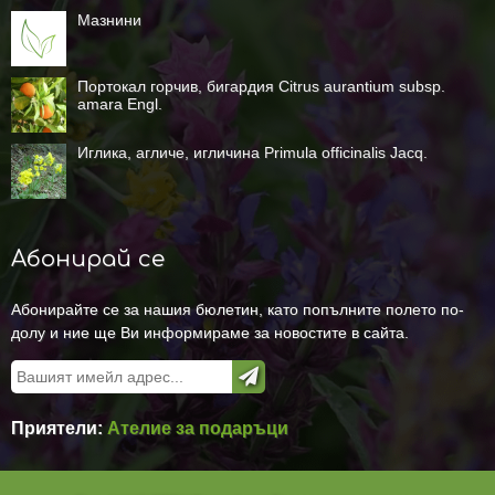
Мазнини
Портокал горчив, бигардия Citrus aurantium subsp.
amara Engl.
Иглика, агличе, игличина Primula officinalis Jacq.
Абонирай се
Абонирайте се за нашия бюлетин, като попълните полето по-
долу и ние ще Ви информираме за новостите в сайта.
Приятели:
Ателие за подаръци