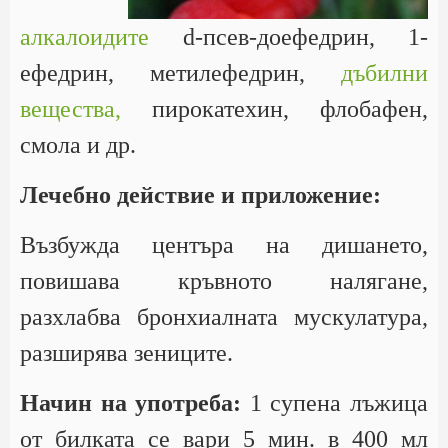
алкалоидите
d-псев-доефедрин, 1-
ефедрин, метилефедрин,
дъбилни
вещества,
пирокатехин, флобафен,
смола и др.
Лечебно действие и приложение:
Възбужда центъра на дишането,
повишава кръвното налягане,
разхлабва бронхиалната мускулатура,
разширява зениците.
Начин на употреба:
1 супена лъжица
от билката се вари 5 мин. в 400 мл