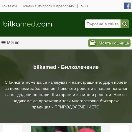
|
|
Контакти
Мнения, въпроси и препоръки
ЧЗВ
bilka
med
.com
Меню
Моята кошница
bilkamed - Билколечение
С билката може да се излекуват и най-страшните, дори приети
за нелечими заболявания. Повечето рецепти в нашият каталог
са създадени по стари, български и изпитани рецепти. Ние се
надяваме да продължим тази многовековна българска
традиция - ПРИРОДОЛЕЧЕНИЕТО