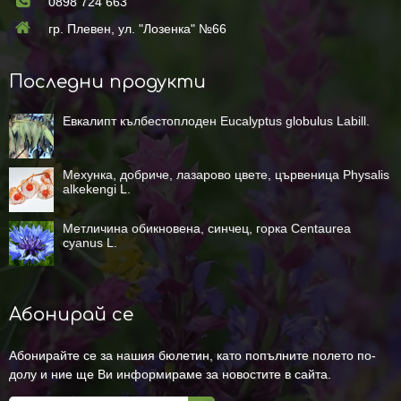
0898 724 663
гр. Плевен, ул. "Лозенка" №66
Последни продукти
Евкалипт кълбестоплоден Eucalyptus globulus Labill.
Мехунка, добриче, лазарово цвете, цървеница Physalis
alkekengi L.
Метличина обикновена, синчец, горка Centaurea
cyanus L.
Абонирай се
Абонирайте се за нашия бюлетин, като попълните полето по-
долу и ние ще Ви информираме за новостите в сайта.