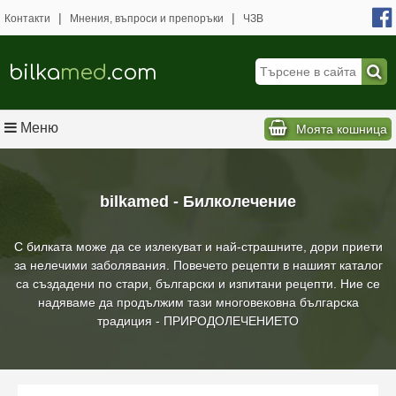
|
|
Контакти
Мнения, въпроси и препоръки
ЧЗВ
bilka
med
.com
Меню
Моята кошница
bilkamed - Билколечение
С билката може да се излекуват и най-страшните, дори приети
за нелечими заболявания. Повечето рецепти в нашият каталог
са създадени по стари, български и изпитани рецепти. Ние се
надяваме да продължим тази многовековна българска
традиция - ПРИРОДОЛЕЧЕНИЕТО