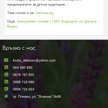
предназначени за детска аудитория.
Тази статия е на:
24chasa.bg
Още:
Унищожават посеви с ГМО,
Бъдещето на храната -
Видео.
Връзка с нас
kosta_aleksiev@yahoo.com
064 680 890
0878 787 855
0888 718 080
0898 724 663
гр. Плевен, ул. "Лозенка" №66