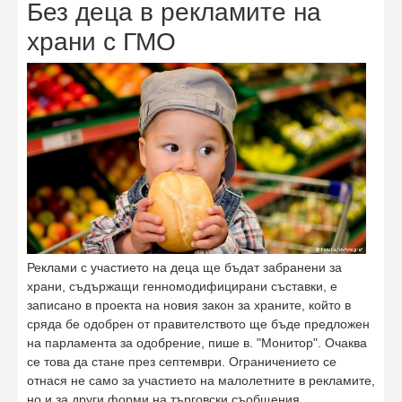
Без деца в рекламите на
храни с ГМО
Реклами с участието на деца ще бъдат забранени за
храни, съдържащи генномодифицирани съставки, е
записано в проекта на новия закон за храните, който в
сряда бе одобрен от правителството ще бъде предложен
на парламента за одобрение, пише в. "Монитор". Очаква
се това да стане през септември. Ограничението се
отнася не само за участието на малолетните в рекламите,
но и за други форми на търговски съобщения,