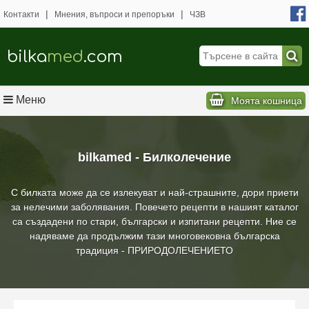
|
|
Контакти
Мнения, въпроси и препоръки
ЧЗВ
bilka
med
.com
Меню
Моята кошница
bilkamed - Билколечение
С билката може да се излекуват и най-страшните, дори приети
за нелечими заболявания. Повечето рецепти в нашият каталог
са създадени по стари, български и изпитани рецепти. Ние се
надяваме да продължим тази многовековна българска
традиция - ПРИРОДОЛЕЧЕНИЕТО