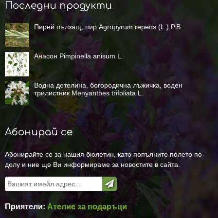
Последни продукти
Пирей пълзящ, пир Agropyrum repens (L.) P.B.
Анасон Pimpinella anisum L.
Водна детелина, богородична лъжичка, воден
трилистник Menyanthes trifoliata L.
Абонирай се
Абонирайте се за нашия бюлетин, като попълните полето по-
долу и ние ще Ви информираме за новостите в сайта.
Приятели:
Ателие за подаръци