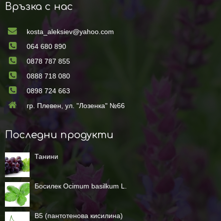
Връзка с нас
kosta_aleksiev@yahoo.com
064 680 890
0878 787 855
0888 718 080
0898 724 663
гр. Плевен, ул. "Лозенка" №66
Последни продукти
Танини
Босилек Ocimum basilkum L.
B5 (пантотенова кисилина)