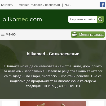
|
|
Контакти
Мнения, въпроси и препоръки
ЧЗВ
bilka
med
.com
Меню
Моята кошница
bilkamed - Билколечение
С билката може да се излекуват и най-страшните, дори приети
за нелечими заболявания. Повечето рецепти в нашият каталог
са създадени по стари, български и изпитани рецепти. Ние се
надяваме да продължим тази многовековна българска
традиция - ПРИРОДОЛЕЧЕНИЕТО