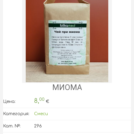
МИОМА
00
8,
Цена:
€
Категория:
Смеси
Кат. №:
296