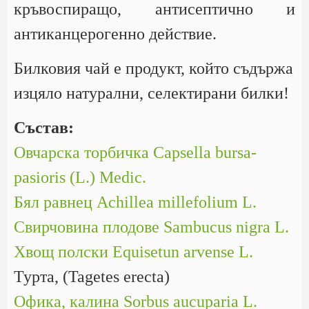
кръвоспиращо, антисептично и
антиканцерогенно действие.
Билковия чай е продукт, който съдържа
изцяло натурални, селектирани билки!
Състав:
Овчарска торбичка Capsella bursa-
pasioris (L.) Medic.
Бял равнец Achillea millefolium L.
Свирчовина плодове Sambucus nigra L.
Хвощ полски Equisetun arvense L.
Турта, (Tagetes еrecta)
Офика, калина Sorbus aucuparia L.