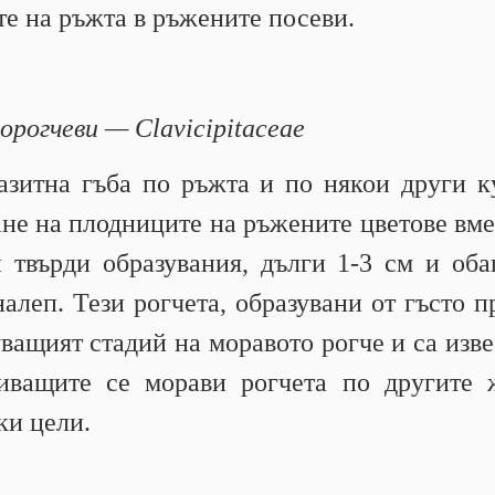
те на ръжта в ръжените посеви.
орогчеви — Clavicipitaceae
азитна гъба по ръжта и по някои други 
ане на плодниците на ръжените цветове вме
и твърди образувания, дълги 1-3 см и оба
налеп. Тези рогчета, образувани от гъсто 
ващият стадий на моравото рогче и са изв
иващите се морави рогчета по другите 
ки цели.