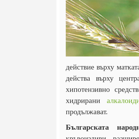
действие върху маткат
действа върху цент
хипотензивно средст
хидрирани
алкалоид
продължават.
Българската наро
кръвоизливи, разшире