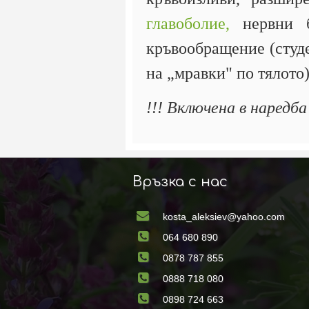
главоболие,
нервни бо
кръвообращение (студе
на „мравки" по тялото)
!!! Включена в наредб
Връзка с нас
kosta_aleksiev@yahoo.com
064 680 890
0878 787 855
0888 718 080
0898 724 663