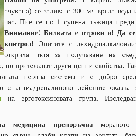
Начин на употреба:
1 кафена лъжич
счукана) се залива с 300 мл вряла вода 
час. Пие се по 1 супена лъжица преди
Внимание! Билката е отрови а! Да с
контрол!
Опитите с дехидроалкалоидит
откриха пътя за получаване на съед
а, но притежават други ценни свойства. Т
ралната нервна система и е добро ср
во с антиадреналиново действие оказва 
и
на ерготоксиновата група. Изследва
дна медицина препоръчва
моравото 
но сърце, слаби клапи на аортата, бял