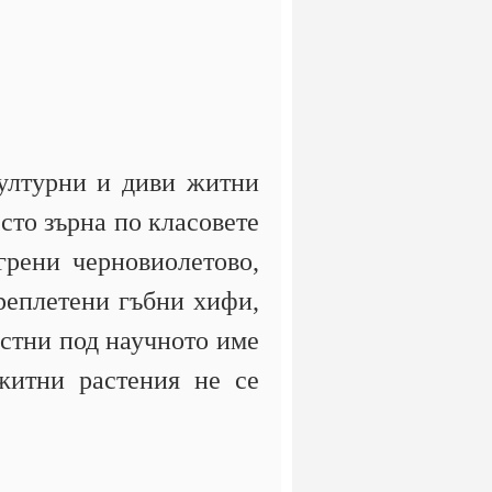
културни и диви житни
сто зърна по класовете
грени черновиолетово,
преплетени гъбни хифи,
естни под научното име
житни растения не се