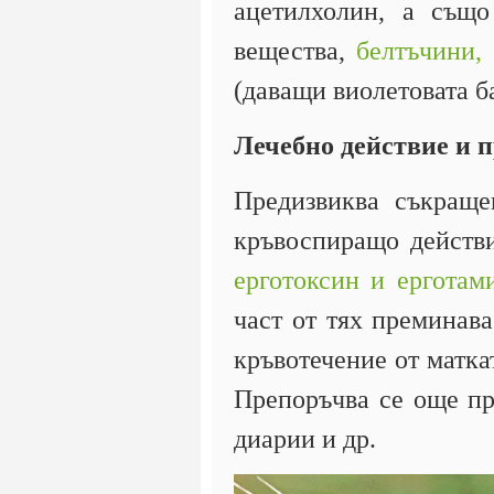
ацетилхолин, а също
вещества,
белтъчини,
(даващи виолетовата ба
Лечебно действие и 
Предизвиква съкращен
кръвоспиращо действи
ерготоксин и ерготам
част от тях преминава
кръвотечение от маткат
Препоръчва се още п
диарии и др.