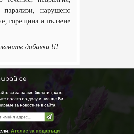
, парализи, нарушено
не, горещина и пълзене
елните добавки !!!
ирай се
йте се за нашия бюлетин, като
ите полето по-долу и ние ще Ви
ираме за новостите в сайта.
ели:
Ателие за подаръци