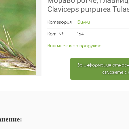
Мораво рогче, главниц
Claviceps purpurea Tulas
Категория:
Билки
Кат. №:
164
Виж мнения за продукта
За информация относн
свържете с 
анение: