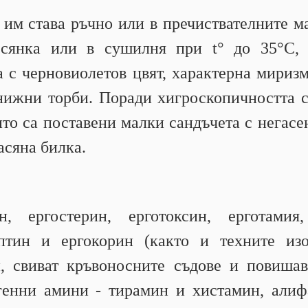
 им става ръчно или в пречиствателните 
сянка или в сушилня при t° до 35°С, 
 с черновиолетов цвят, характерна мириз
нижни торби. Поради хигроскопичността с
то са поставени малки сандъчета с негасе
асяна билка.
, ергостерин, ерготоксин, ерготамия,
иптин и ергокорин (както и техните изо
, свиват кръвоносните съдове и повишав
енни амини - тирамин и хистамин, алиф