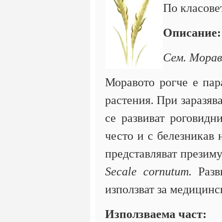
По класове
Описание:
Сем. Морав
Моравото рогче е пар
растения. При заразяв
се развиват роговидн
често и с белезникав 
представляват презиму
Secale cornutum.
Разв
използват за медицинс
Използваема част: