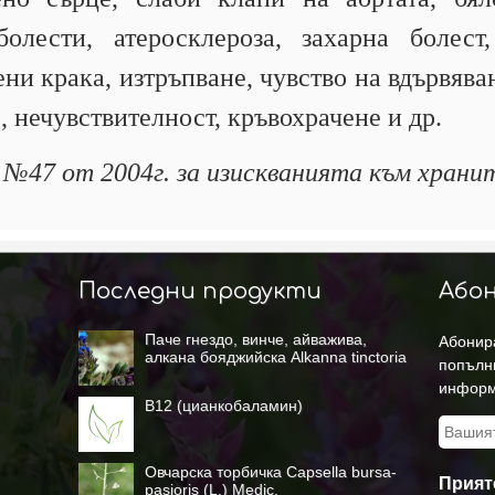
лести, атеросклероза, захарна болест
ни крака, изтръпване, чувство на вдървява
, нечувствителност, кръвохрачене и др.
а №47 от 2004г. за изискванията към хранит
Последни продукти
Абон
Паче гнездо, винче, айважива,
Абонира
алкана бояджийска Alkanna tinctoria
попълн
(L.) Tausch.
информ
B12 (цианкобаламин)
Овчарска торбичка Capsella bursa-
Прият
pasioris (L.) Medic.