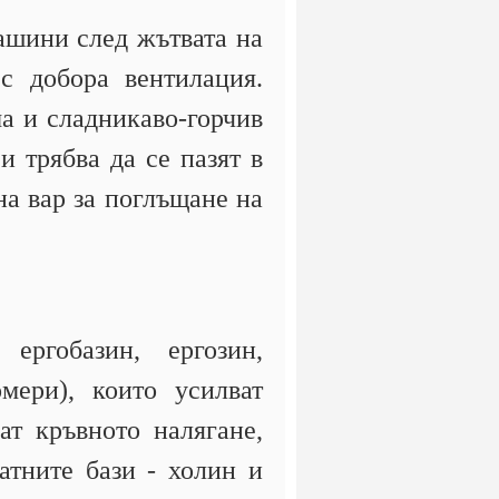
машини след жътвата на
с добора вентилация.
ма и сладникаво-горчив
и трябва да се пазят в
на вар за поглъщане на
 ергобазин, ергозин,
мери), които усилват
ат кръвното налягане,
атните бази - холин и