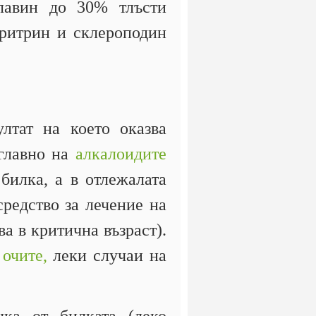
флавин до 30% тлъсти
еритрин и склероподин
ултат на което оказва
 главно на
алкалоидите
билка, а в отлежалата
средство за лечение на
ва в критична възраст).
 очите,
леки случаи на