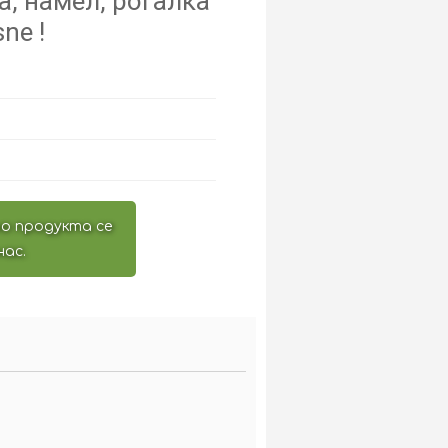
а, намел, рогалка
ne !
о продукта се
нас.