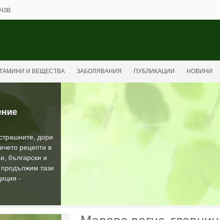
ЧЗВ
ТАМИНИ И ВЕЩЕСТВА
ЗАБОЛЯВАНИЯ
ПУБЛИКАЦИИ
НОВИНИ
ение
-страшните, дори
ечето рецепти в
и, български и
а продължим тази
иция -
О