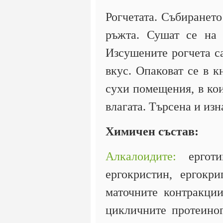
Рогчетата. Събирането
ръжта. Сушат се на 
Изсушените рогчета са
вкус. Опаковат се в к
сухи помещения, в кои
влагата. Търсена и изн
Химичен състав:
Алкалоидите:
ерготин
ергокристин, ергокр
маточните контракции
цикличните протеиног