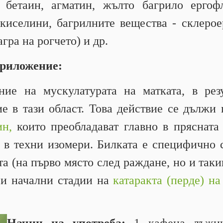
 бетаин, агматин, жълто багрило ерго
киселини, багрилните вещества - склеро
гра на рогчето) и др.
приложение:
ие на мускулатурата на матката, в рез
е в тази област. Това действие се дължи
ин,
които преобладават главно в прясната 
 в техни изомери. Билката е специфично 
а (на първо място след раждане, но и таки
ри начални стадии на
катаракта (перде) на