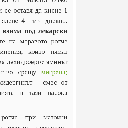
ка от билката (леко
и се оставя да кисне 1
 ядене 4 пъти дневно.
е взима под лекарски
е на моравото рогче
инения, които нямат
ака дехидроерготаминът
едство срещу
мигрена;
хидергинът - смес от
нията в тази насока
рогче при маточни
о течение, невралгия,