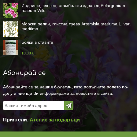
Индрише, слезен, стамболски здравец Pelargonium
roseum Wild.
Морски пелин, глистна трева Artemisia maritima L. var.
maritima !
Болки в ставите
10.00 €
Абонирай се
Абонирайте се за нашия бюлетин, като попълните полето по-
долу и ние ще Ви информираме за новостите в сайта.
Приятели:
Ателие за подаръци