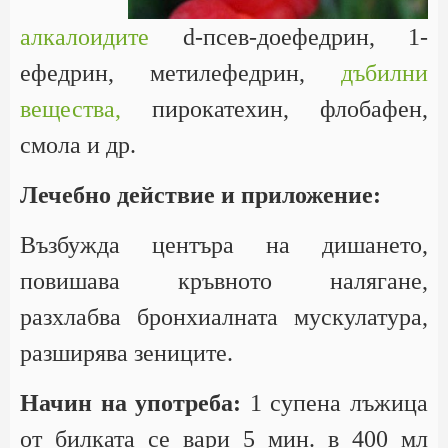
алкалоидите
d-псев-доефедрин, 1-
ефедрин, метилефедрин,
дъбилни
вещества,
пирокатехин, флобафен,
смола и др.
Лечебно действие и приложение:
Възбужда центъра на дишането,
повишава кръвното налягане,
разхлабва бронхиалната мускулатура,
разширява зениците.
Начин на употреба:
1 супена лъжица
от билката се вари 5 мин. в 400 мл