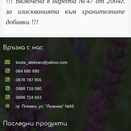
!!! Включена в наредба №47 от 2004г.
за изискванията към хранителните
добавки !!!
Връзка с нас
kosta_aleksiev@yahoo.com
064 680 890
0878 787 855
0888 718 080
0898 724 663
гр. Плевен, ул. "Лозенка" №66
Последни продукти