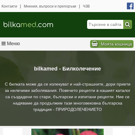
|
|
Контакти
Мнения, въпроси и препоръки
ЧЗВ
bilka
med
.com
Меню
Моята кошница
bilkamed - Билколечение
С билката може да се излекуват и най-страшните, дори приети
за нелечими заболявания. Повечето рецепти в нашият каталог
са създадени по стари, български и изпитани рецепти. Ние се
надяваме да продължим тази многовековна българска
традиция - ПРИРОДОЛЕЧЕНИЕТО