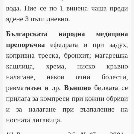
вода. Пие се по 1 винена чаша преди
ядене 3 пъти дневно.
Българската народна медицина
препоръчва
ефедрата и при задух,
копривна треска, бронхит; магарешка
кашлица, хрема, ниско кръвно
налягане, някои очни болести,
ревматизъм и др.
Външно
билката се
прилага за компреси при кожни обриви
и за налагане при възпаление на
носната лигавица.