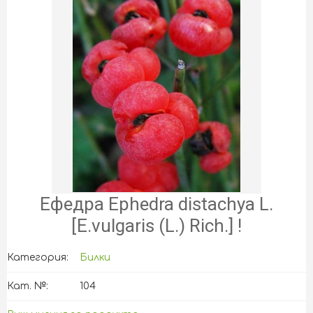
Ефедра Ephedra distachya L.
[Е.vulgaris (L.) Rich.] !
Категория:
Билки
Кат. №:
104