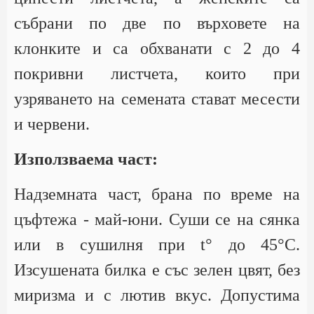
събрани по две по върховете на
клонките и са обхванати с 2 до 4
покривни листчета, които при
узряването на семената стават месести
и червени.
Използваема част:
Надземната част, брана по време на
цъфтежа - май-юни. Суши се на сянка
или в сушилня при t° до 45°С.
Изсушената билка е със зелен цвят, без
миризма и с лютив вкус. Допустима