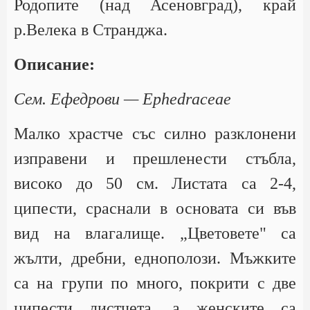
Родопите (над Асеновград), край
р.Велека в Странджа.
Описание:
Сем. Ефедрови — Ephedraceae
Малко храстче със силно разклонени
изправени и прешленести стъбла,
високо до 50 см. Листата са 2-4,
ципести, сраснали в основата си във
вид на влагалище. „Цветовете" са
жълти, дребни, еднополози. Мъжките
са на групи по много, покрити с две
ципести листчета, а женските са